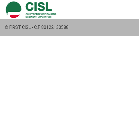
© FIRST CISL - C.F. 80122130588