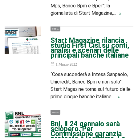
Mps, Banco Bpm e Bper”: la
giornalista di Start Magazine,…
MEDIA
Start Magazine rilancia
studio First Cisl su conti,
analisi e scenari delle
principali banche italiane
1 Marzo 2022
“Cosa succederà a Intesa Sanpaolo,
Unicredit, Banco Bpm e non solo”.
Start Magazine torna sul futuro delle
prime cinque banche italiane…
MEDIA
Bnl, il 24 gennaio sarà
sciopero. Per
Commissione garanzia