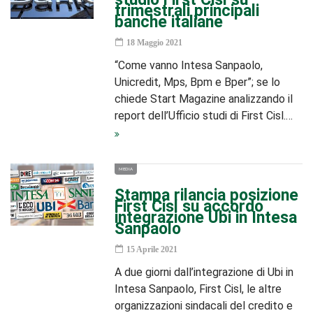
trimestrali principali
banche italiane
18 Maggio 2021
“Come vanno Intesa Sanpaolo,
Unicredit, Mps, Bpm e Bper”; se lo
chiede Start Magazine analizzando il
report dell’Ufficio studi di First Cisl.…
MEDIA
Stampa rilancia posizione
First Cisl su accordo
integrazione Ubi in Intesa
Sanpaolo
15 Aprile 2021
A due giorni dall’integrazione di Ubi in
Intesa Sanpaolo, First Cisl, le altre
organizzazioni sindacali del credito e