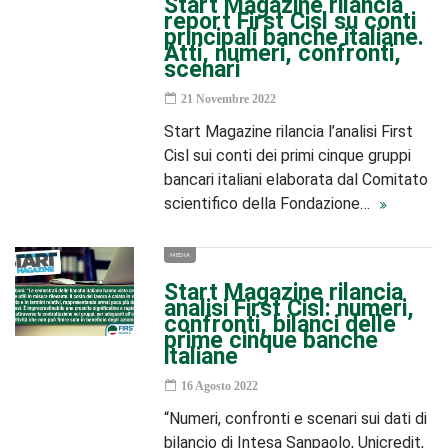
Start Magazine rilancia
report First Cisl su conti
principali banche italiane.
Atti, numeri, confronti,
scenari
21 Novembre 2022
Start Magazine rilancia l’analisi First
Cisl sui conti dei primi cinque gruppi
bancari italiani elaborata dal Comitato
scientifico della Fondazione…
MEDIA
Start Magazine rilancia
analisi First Cisl: numeri,
confronti, bilanci delle
prime cinque banche
italiane
16 Agosto 2022
“Numeri, confronti e scenari sui dati di
bilancio di Intesa Sanpaolo, Unicredit,