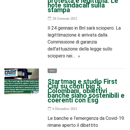
protesta è legittima. Le
note sindacali sulla
stampa
20 Gennaio 2022
Il 24 gennaio in Bnl sarà sciopero. La
legittimazione è arrivata dalla
Commissione di garanzia
dell’attuazione della legge sullo
sciopero nei…
MEDIA
Startmag e studio First
Cisl su conti big 5.
Colombani, obiettivi
banche siano sostenibili e
coerenti con Esg
6 Dicembre 2021
Le banche e l’emergenza da Covid-19:
rimane aperto il dibattito