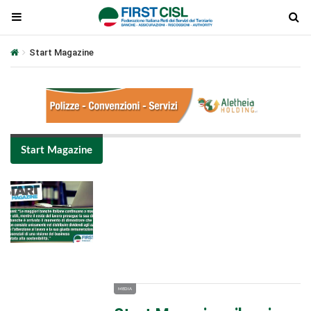
Start Magazine
Start Magazine
Plays
:
-
-:-
0:00
1x
-
MEDIA