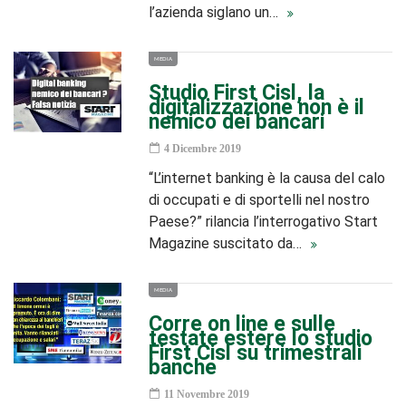
l’azienda siglano un…
MEDIA
Studio First Cisl, la
digitalizzazione non è il
nemico dei bancari
4 Dicembre 2019
“L’internet banking è la causa del calo
di occupati e di sportelli nel nostro
Paese?” rilancia l’interrogativo Start
Magazine suscitato da…
MEDIA
Corre on line e sulle
testate estere lo studio
First Cisl su trimestrali
banche
11 Novembre 2019