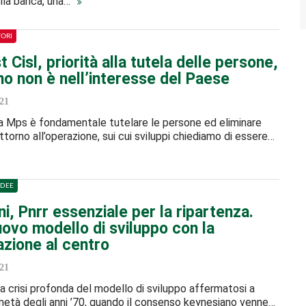
lla banca, una…
TORI
t Cisl, priorità alla tutela delle persone,
no non è nell’interesse del Paese
21
a Mps è fondamentale tutelare le persone ed eliminare
attorno all’operazione, sui cui sviluppi chiediamo di essere…
IDEE
, Pnrr essenziale per la ripartenza.
ovo modello di sviluppo con la
azione al centro
21
una crisi profonda del modello di sviluppo affermatosi a
 metà degli anni ’70, quando il consenso keynesiano venne…