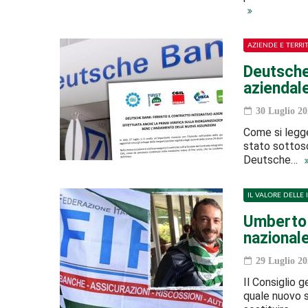
AZIENDE E TERRI
Deutsche 
aziendal
30 Luglio 20
Come si legge
stato sottosc
Deutsche…
IL VALORE DELLE 
Umberto 
nazional
29 Luglio 20
Il Consiglio 
quale nuovo s