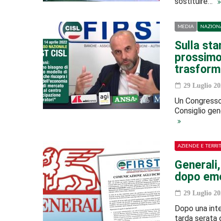
sostituire…
MEDIA
NAZION
Sulla sta
prossimo 
trasform
29 Luglio 20
Un Congresso 
Consiglio gene
AZIENDE E TERRI
Generali,
dopo em
29 Luglio 20
Dopo una inten
tarda serata 