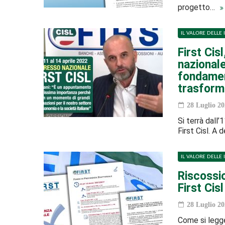
progetto…
IL VALORE DELLE 
First Cis
nazional
fondamen
trasform
28 Luglio 20
Si terrà dall’
First Cisl. A 
IL VALORE DELLE 
Riscossio
First Cis
28 Luglio 20
Come si legge 