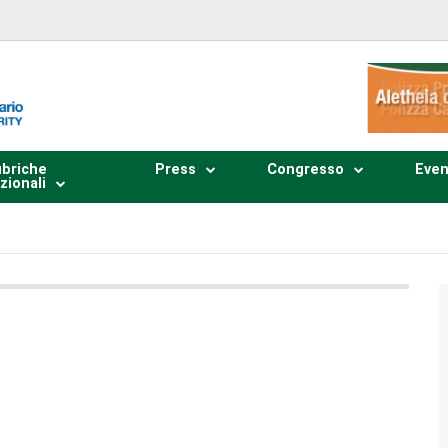
briche
Press
Congresso
Even
zionali
Plays
:
-
0:00
-:--
1x