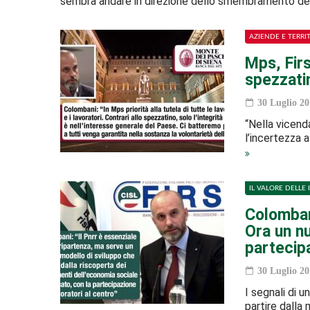
sembra andare in direzione dello smembramento de
AZIENDE E TERRI
Mps, Firs
spezzati
30 Luglio 20
“Nella vicend
l’incertezza 
IL VALORE DELLE 
Colombani
Ora un nu
partecip
30 Luglio 20
I segnali di 
partire dalla