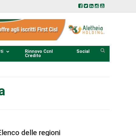
ti
Rinnovo Ccnl
Social
Credito
a
Elenco delle regioni