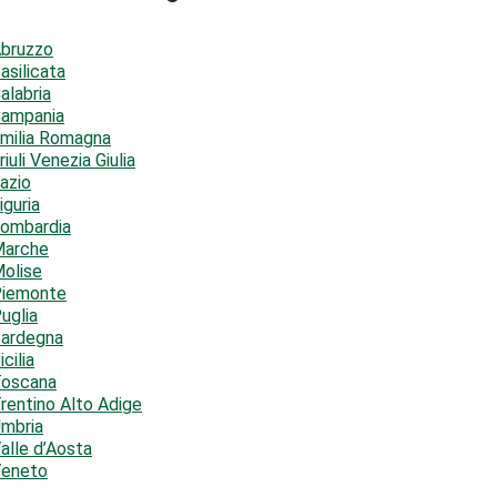
bruzzo
asilicata
alabria
ampania
milia Romagna
riuli Venezia Giulia
azio
iguria
ombardia
arche
olise
iemonte
uglia
ardegna
icilia
oscana
rentino Alto Adige
mbria
alle d’Aosta
eneto