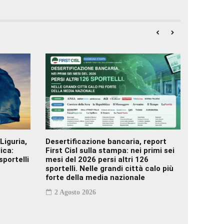
Liguria,
Desertificazione bancaria, report
Deserti
lica:
First Cisl sulla stampa: nei primi sei
Colomba
sportelli
mesi del 2026 persi altri 126
situazi
sportelli. Nelle grandi città calo più
1 Agos
forte della media nazionale
2 Agosto 2026