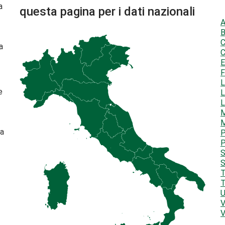
a
questa pagina per i dati nazionali
A
B
C
a
C
E
F
L
e
L
L
M
M
da
P
P
S
S
T
T
U
V
V