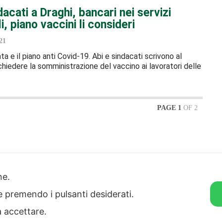
dacati a Draghi, bancari nei servizi
i, piano vaccini li consideri
21
a e il piano anti Covid-19. Abi e sindacati scrivono al
hiedere la somministrazione del vaccino ai lavoratori delle
PAGE 1
OF 2
strazione
Note legali
one.
rente
Informazioni sul
 etico
trattamento di dati
ie premendo i pulsanti desiderati.
personali
Privacy & Cookie Policy
a accettare.
Home