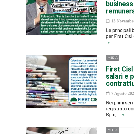
business
remunera
13 Novembre
Le principali 
per First Cis
MEDIA
First Cis
salari e 
contrattu
7 Agosto 202
Nei primi sei
registrato co
Bpm,…
MEDIA