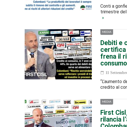
Conti a gonfie
trimestre del
MEDIA
Debiti e 
certifica
frena il r
consumo
11 Settembr
“L’aumento dei
credito al con
MEDIA
First Cis
rilancia 
Colombani