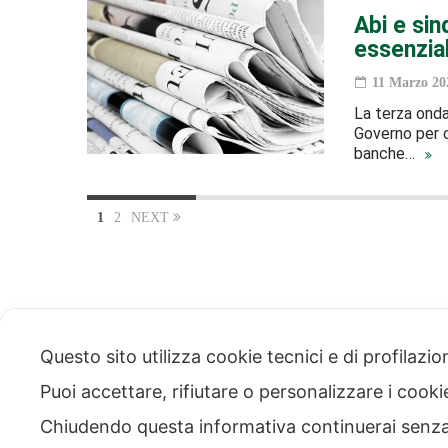
Abi e sin
essenzial
11 Marzo 20
La terza ondat
Governo per c
banche…
1
2
NEXT
Ammini
Questo sito utilizza cookie tecnici e di profilazi
traspa
Codice
Puoi accettare, rifiutare o personalizzare i cook
via Modena 5, 00184 Roma
Chiudendo questa informativa continuerai senz
tel: +39 06 4746351