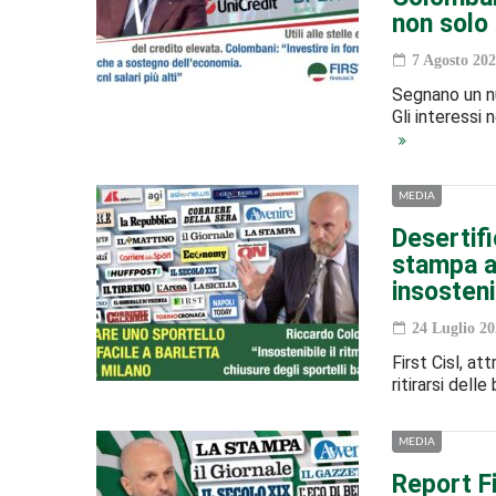
non solo 
7 Agosto 202
Segnano un nuo
Gli interessi 
MEDIA
Desertifi
stampa ai
insostenib
24 Luglio 20
First Cisl, at
ritirarsi dell
MEDIA
Report Fi