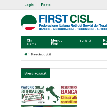
Login
Posta
Chi
Mondo
Iscriviti
Ru
siamo
First
na
Bresciaoggi.it
Bresciaoggi.it