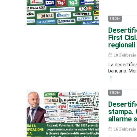
MEDIA
Desertifi
First Cis
regionali
10 Febbraio
La desertifica
bancario. Ment
MEDIA
Desertifi
stampa. 
allarme s
16 Febbraio