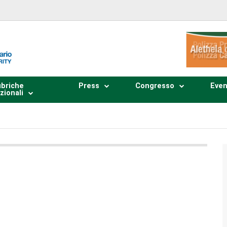
briche
Press
Congresso
Even
zionali
Plays
:
-
0:00
-:--
1x