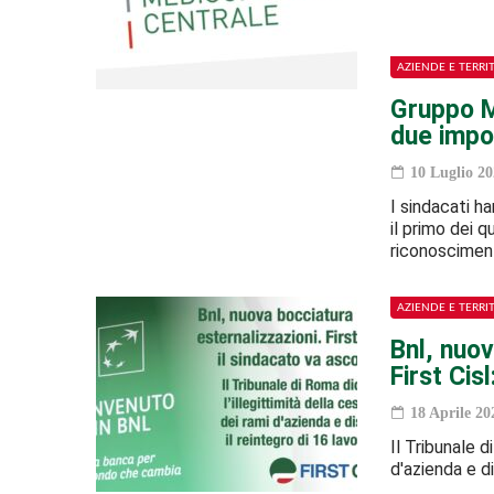
AZIENDE E TERRI
Gruppo Me
due impo
10 Luglio 20
I sindacati h
il primo dei q
riconoscime
AZIENDE E TERRI
Bnl, nuov
First Cis
18 Aprile 20
Il Tribunale d
d'azienda e di