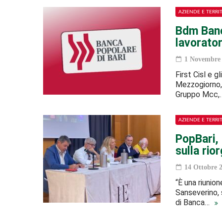
AZIENDE E TERRI
Bdm Banc
lavorator
1 Novembre 
First Cisl e g
Mezzogiorno, 
Gruppo Mcc
AZIENDE E TERRI
PopBari, 
sulla rio
14 Ottobre 
“È una riunion
Sanseverino, 
di Banca…