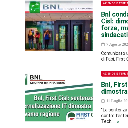
AZIENDE E TERRI
Bnl conda
Cisl: di
forza, m
sindacati
7 Agosto 202
Comunicato un
di Fabi, First
AZIENDE E TERRI
Bnl, Firs
dimostra
11 Luglio 20
“La sentenza 
contro l’este
Tech…