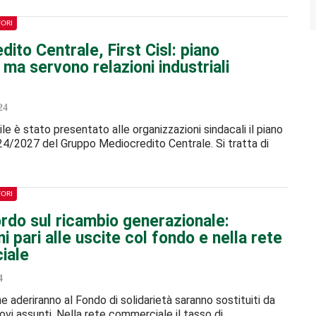
TORI
ito Centrale, First Cisl: piano
 ma servono relazioni industriali
24
le è stato presentato alle organizzazioni sindacali il piano
4/2027 del Gruppo Mediocredito Centrale. Si tratta di
TORI
rdo sul ricambio generazionale:
i pari alle uscite col fondo e nella rete
iale
4
he aderiranno al Fondo di solidarietà saranno sostituiti da
ovi assunti. Nella rete commerciale il tasso di