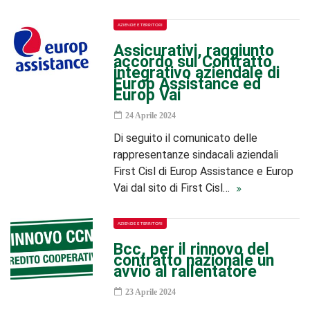
AZIENDE E TERRITORI
Assicurativi, raggiunto
accordo sul Contratto
integrativo aziendale di
Europ Assistance ed
Europ Vai
24 Aprile 2024
Di seguito il comunicato delle
rappresentanze sindacali aziendali
First Cisl di Europ Assistance e Europ
Vai dal sito di First Cisl…
AZIENDE E TERRITORI
Bcc, per il rinnovo del
contratto nazionale un
avvio al rallentatore
23 Aprile 2024