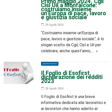
Primo maggio 2024, Cgil
Cisl Uil a Monfalcone:
costruiamo insieme
un’Europa di pace, lavoro
e giustizia sociale
29 Aprile 2024
“Costruiamo insieme un’Europa di
pace, lavoro e giustizia sociale”, è lo
slogan scelto da Cgil, Cisl e Uil per
celebrare, anche quest’anno,…
WELFARE E SOCIETÀ
Il Foglio di Esofirst,
dichiarazione dei redditi
2023
28 Aprile 2024
Il Foglio di Esofirst è una breve
informativa dedicata alle lavoratrici e
ai lavoratori che hanno aderito al