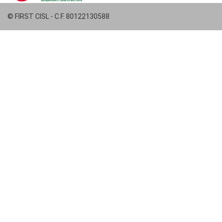
© FIRST CISL - C.F. 80122130588