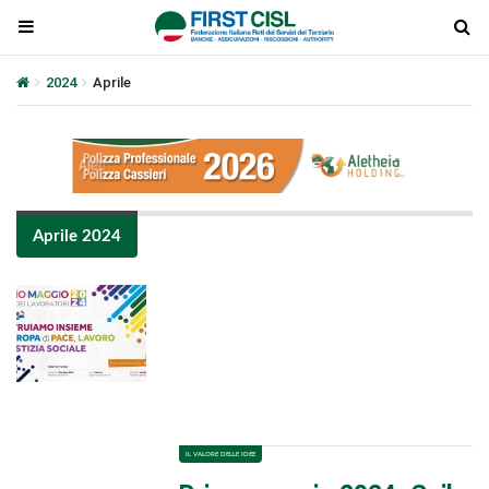
2024
Aprile
Aprile 2024
Plays
:
-
-:-
0:00
1x
-
IL VALORE DELLE IDEE