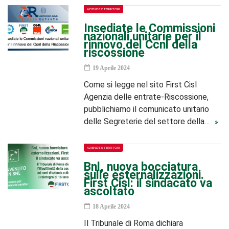
AZIENDE E TERRITORI
Insediate le Commissioni
nazionali unitarie per il
rinnovo del Ccnl della
riscossione
19 Aprile 2024
Come si legge nel sito First Cisl
Agenzia delle entrate-Riscossione,
pubblichiamo il comunicato unitario
delle Segreterie del settore della…
AZIENDE E TERRITORI
Bnl, nuova bocciatura
sulle esternalizzazioni.
First Cisl: il sindacato va
ascoltato
18 Aprile 2024
Il Tribunale di Roma dichiara