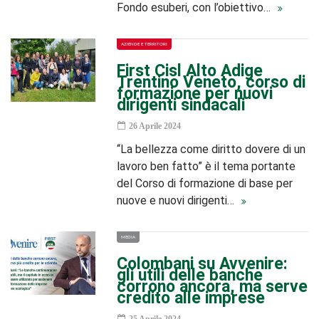
Fondo esuberi, con l’obiettivo…
AZIENDE E TERRITORI
First Cisl Alto Adige
Trentino Veneto, corso di
formazione per nuovi
dirigenti sindacali
26 Aprile 2024
“La bellezza come diritto dovere di un
lavoro ben fatto” è il tema portante
del Corso di formazione di base per
nuove e nuovi dirigenti…
MEDIA
Colombani su Avvenire:
gli utili delle banche
corrono ancora, ma serve
credito alle imprese