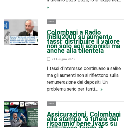
MEDIA
Colombani a Radio
InBlu2000 su aumento
tassi: distribuire il valore
non solo agli azionisti ma
anche alla clientela
21 Giugno 2023
I tassi d’interesse continuano a salire
ma gli aumenti non si riflettono sulla
remunerazione dei depositi. Un
problema serio per tanti…
MEDIA
Assicurazioni, Colombani
alla stampa “a tutela del
risparmio bene Ivass su