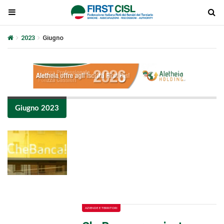
2023
Giugno
Giugno 2023
Plays
:
-
-:-
0:00
1x
-
AZIENDE E TERRITORI