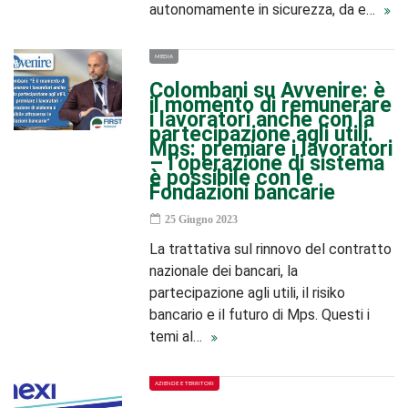
autonomamente in sicurezza, da e…
MEDIA
Colombani su Avvenire: è
il momento di remunerare
i lavoratori anche con la
partecipazione agli utili.
Mps: premiare i lavoratori
– l’operazione di sistema
è possibile con le
Fondazioni bancarie
25 Giugno 2023
La trattativa sul rinnovo del contratto
nazionale dei bancari, la
partecipazione agli utili, il risiko
bancario e il futuro di Mps. Questi i
temi al…
AZIENDE E TERRITORI