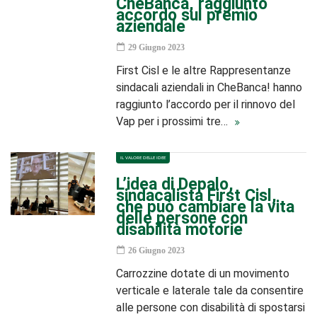
CheBanca, raggiunto
accordo sul premio
aziendale
29 Giugno 2023
First Cisl e le altre Rappresentanze
sindacali aziendali in CheBanca! hanno
raggiunto l’accordo per il rinnovo del
Vap per i prossimi tre…
IL VALORE DELLE IDEE
L’idea di Depalo,
sindacalista First Cisl,
che può cambiare la vita
delle persone con
disabilità motorie
26 Giugno 2023
Carrozzine dotate di un movimento
verticale e laterale tale da consentire
alle persone con disabilità di spostarsi