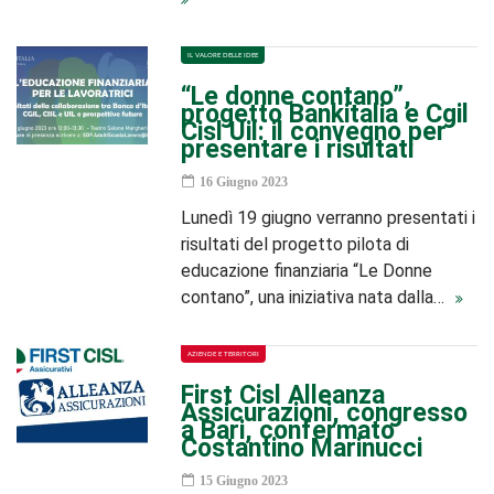
IL VALORE DELLE IDEE
“Le donne contano”,
progetto Bankitalia e Cgil
Cisl Uil: il convegno per
presentare i risultati
16 Giugno 2023
Lunedì 19 giugno verranno presentati i
risultati del progetto pilota di
educazione finanziaria “Le Donne
contano”, una iniziativa nata dalla…
AZIENDE E TERRITORI
First Cisl Alleanza
Assicurazioni, congresso
a Bari, confermato
Costantino Marinucci
15 Giugno 2023