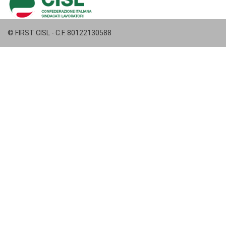
© FIRST CISL - C.F. 80122130588