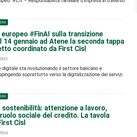
peo “#Cfr – Responsabilità familiare d’impresa attraverso
IDEE
 europeo #FinAI sulla transizione
 il 14 gennaio ad Atene la seconda tappa
tto coordinato da First Cisl
2025
 digitale sta rivoluzionando il settore bancario e
 spingendo soprattutto verso la digitalizzazione dei servizi
IDEE
sostenibilità: attenzione a lavoro,
, ruolo sociale del credito. La tavola
irst Cisl
2024