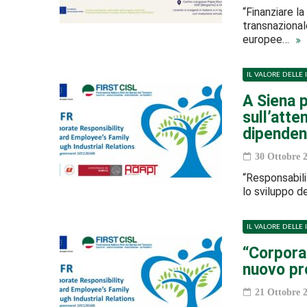
“Finanziare l
transnazional
europee…
IL VALORE DELLE 
A Siena p
sull’atte
dipenden
30 Ottobre 
“Responsabili
lo sviluppo de
IL VALORE DELLE 
“Corporat
nuovo pr
21 Ottobre 