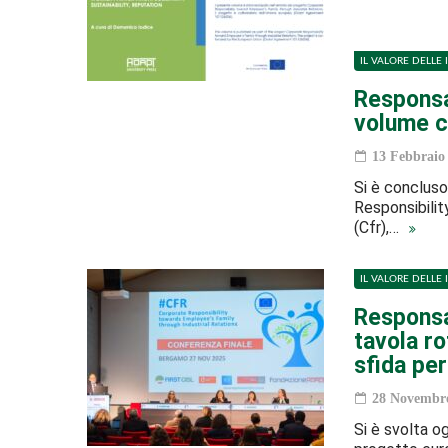
IL VALORE DELLE 
Responsab
volume c
13 Febbraio
Si è concluso
Responsibilit
(Cfr),…
IL VALORE DELLE 
Responsab
tavola ro
sfida per
28 Novembre
Si è svolta o