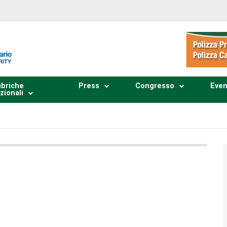
briche
Press
Congresso
Even
zionali
Plays
:
-
0:00
-:--
1x