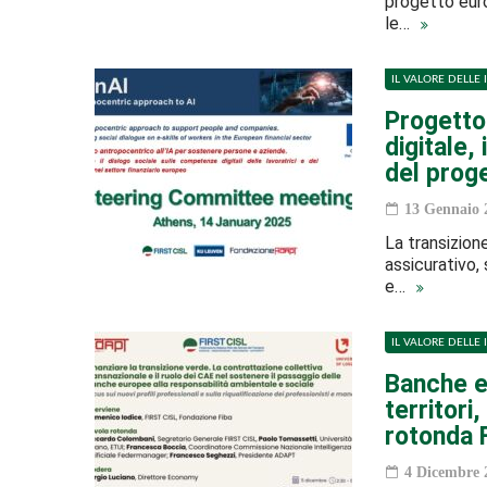
progetto euro
le…
IL VALORE DELLE 
Progetto
digitale,
del proge
13 Gennaio 
La transizione
assicurativo,
e…
IL VALORE DELLE 
Banche e 
territori
rotonda F
4 Dicembre 