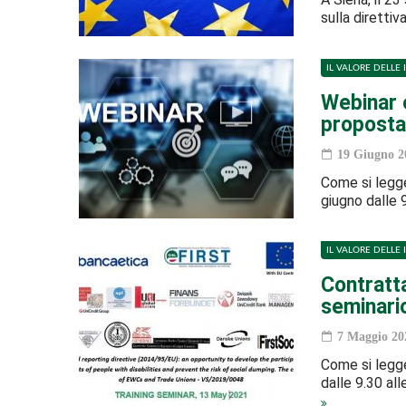
sulla direttiva
IL VALORE DELLE 
Webinar e
proposta 
19 Giugno 2
Come si legge 
giugno dalle 9
IL VALORE DELLE 
Contratta
seminari
7 Maggio 20
Come si legge
dalle 9.30 all