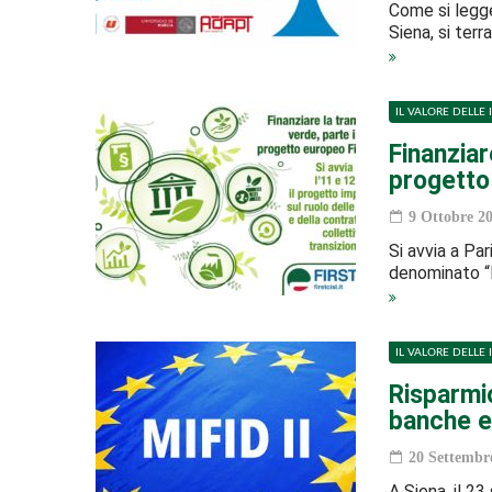
Come si legge 
Siena, si terr
IL VALORE DELLE 
Finanziar
progetto 
9 Ottobre 2
Si avvia a Par
denominato “F
IL VALORE DELLE 
Risparmio
banche e 
20 Settembr
A Siena, il 2