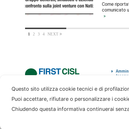
Come riportato
comunicato un
1
2
3
4
NEXT
Ammini
traspa
Codice
Questo sito utilizza cookie tecnici e di profilazi
via Modena 5, 00184 Roma
tel: +39 06 4746351
Puoi accettare, rifiutare o personalizzare i cook
fax: +39 06 4746136
info@firstcisl.it
Chiudendo questa informativa continuerai senz
© FIRST CISL - C.F. 80122130588