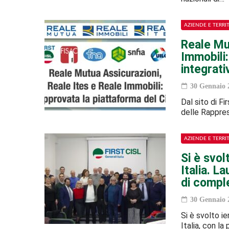
AZIENDE E TERRI
Reale Mu
Immobili:
integrati
30 Gennaio 
Dal sito di Fi
delle Rapprese
AZIENDE E TERRI
Si è svol
Italia. L
di compl
30 Gennaio 
Si è svolto ie
Italia, con la