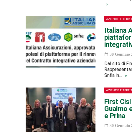
AZIENDE E TERRI
Italiana 
piattafor
integrati
30 Gennaio 
Dal sito di Fi
Rappresentanze
Snfia in…
AZIENDE E TERRI
First Cis
Gualmo el
e Prina
30 Gennaio 