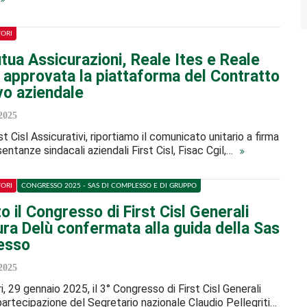
TORI
tua Assicurazioni, Reale Ites e Reale
 approvata la piattaforma del Contratto
vo aziendale
2025
rst Cisl Assicurativi, riportiamo il comunicato unitario a firma
ntanze sindacali aziendali First Cisl, Fisac Cgil,…
TORI
CONGRESSO 2025 - SAS DI COMPLESSO E DI GRUPPO
to il Congresso di First Cisl Generali
aura Delù confermata alla guida della Sas
esso
2025
ri, 29 gennaio 2025, il 3° Congresso di First Cisl Generali
 partecipazione del Segretario nazionale Claudio Pellegriti…