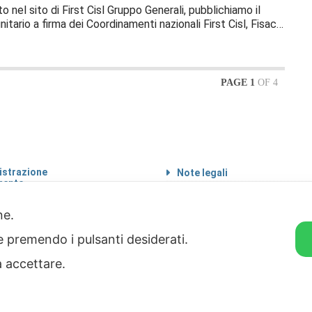
 nel sito di First Cisl Gruppo Generali, pubblichiamo il
itario a firma dei Coordinamenti nazionali First Cisl, Fisac…
PAGE 1
OF 4
strazione
Note legali
rente
Informazioni sul
 etico
trattamento di dati
personali
one.
Privacy & Cookie Policy
ie premendo i pulsanti desiderati.
Home
a accettare.