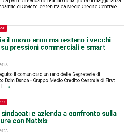
ne da parte di Banca del Fucino della quota di maggioranza
isparmio di Orvieto, detenuta da Medio Credito Centrale,…
TORI
ia il nuovo anno ma restano i vecchi
 su pressioni commerciali e smart
2025
seguito il comunicato unitario delle Segreterie di
o Bdm Banca - Gruppo Medio Credito Centrale di First
il,…
TORI
 sindacati e azienda a confronto sulla
ture con Natixis
2025