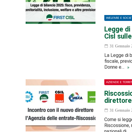
WELFARE E SOCIE
Legge di 
Cisl sull
31 Gennaio 
La Legge di b
fiscale, previ
Donne e…
AZIENDE E TERRI
Riscossio
direttore
31 Gennaio 
Come si legge
Riscossione, 
nazionali di…