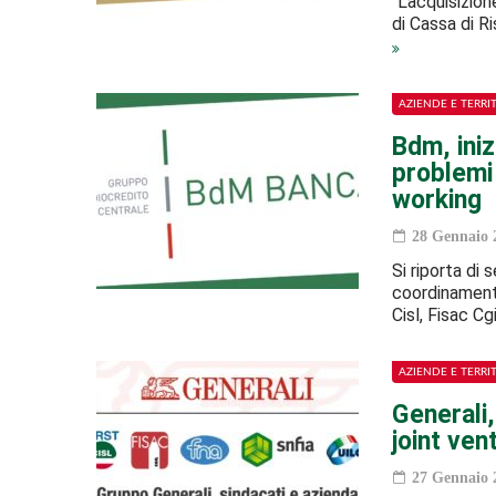
“L’acquisizio
di Cassa di R
AZIENDE E TERRI
Bdm, iniz
problemi
working
28 Gennaio 
Si riporta di 
coordinament
Cisl, Fisac Cg
AZIENDE E TERRI
Generali,
joint ven
27 Gennaio 