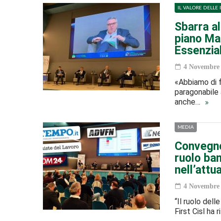
IL VALORE DELLE 
Sbarra al
piano Ma
Essenzia
4 Novembre 
«Abbiamo di f
paragonabile 
anche…
MEDIA
Convegno
ruolo ba
nell’attu
4 Novembre 
“Il ruolo dell
First Cisl ha 