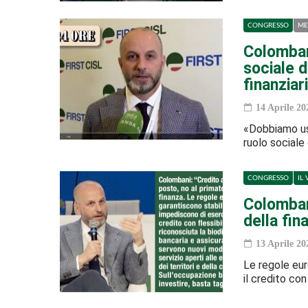
CONGRESSO
ME
Colombani
sociale 
finanzia
14 Aprile 20
«Dobbiamo usc
ruolo sociale
CONGRESSO
IL
Colombani
della fin
13 Aprile 20
Le regole eur
il credito con