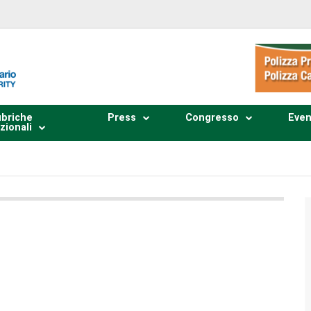
briche
Press
Congresso
Even
zionali
Plays
:
-
0:00
-:--
1x