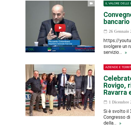
IL VALORE DELLE 
Convegno 
bancario 
26 Gennaio 
https://youtu
svolgere un r
servizio…
AZIENDE E TERRI
Celebrato
Rovigo, r
Ravarra 
1 Dicembre 
Si è svolto 
Congresso di 
della…