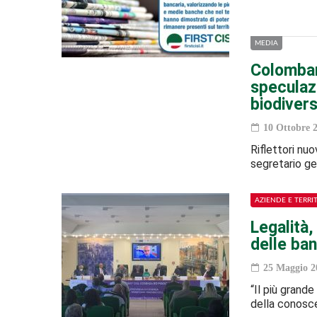
MEDIA
Colomban
speculazi
biodivers
10 Ottobre 
Riflettori nu
segretario ge
AZIENDE E TERRI
Legalità,
delle ban
25 Maggio 2
“Il più grand
della conosc