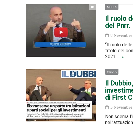
MEDIA
Il ruolo 
del Pnrr. 
8 Novembre 
“Il ruolo dell
titolo del co
2021…
MEDIA
Il Dubbio,
investim
di First C
5 Novembre 
Non scema l’i
nell’attuazion