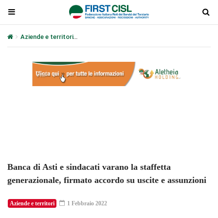
Aziende e territori
Banca di Asti e sindacati varano la staffetta g
Plays
:
-
-:-
0:00
1x
-
Banca di Asti e sindacati varano la staffetta
generazionale, firmato accordo su uscite e assunzioni
Aziende e territori
1 Febbraio 2022