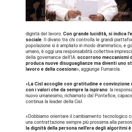
dignità del lavoro.
Con grande lucidità, si indica l
sociale
. Il divario tra chi controlla le grandi piat
popolazione si è ampliato in modo drammatico, e go
umano, è oggi una responsabilità collettiva impresci
della governance dell’IA:
occorrono meccanismi di 
produca nuove disuguaglianze ma diventi uno stru
lavoro e della coesione
», aggiunge Fumarola.
«
La Cisl accoglie con gratitudine e convinzion
con i valori che da sempre la ispirano
: la responsa
nuovo umanesimo, richiamato dal Pontefice, capace 
continua la leader della Cisl.
«Dobbiamo orientare il cambiamento tecnologico con 
una contrattazione sempre più prossima alla person
la dignità della persona nell’era degli algoritmi