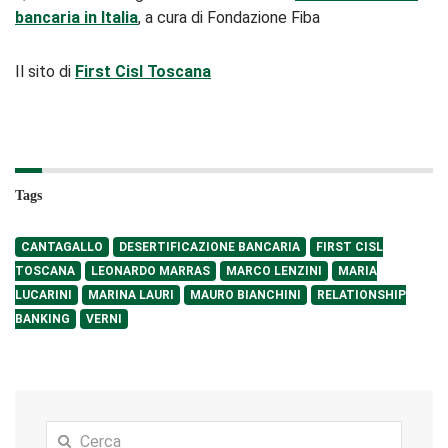
bancaria in Italia
, a cura di Fondazione Fiba
Il sito di
First Cisl Toscana
Tags
CANTAGALLO
DESERTIFICAZIONE BANCARIA
FIRST CISL
TOSCANA
LEONARDO MARRAS
MARCO LENZINI
MARIA
LUCARINI
MARINA LAURI
MAURO BIANCHINI
RELATIONSHIP
BANKING
VERNI