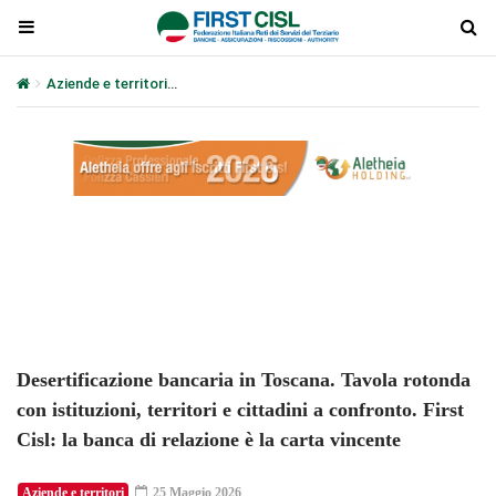
Aziende e territori
Desertificazione bancaria in Toscana. Tavola roto
Plays
:
-
-:-
0:00
1x
-
Desertificazione bancaria in Toscana. Tavola rotonda
con istituzioni, territori e cittadini a confronto. First
Cisl: la banca di relazione è la carta vincente
Aziende e territori
25 Maggio 2026