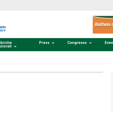
briche
Press
Congresso
Even
zionali
Plays
:
-
0:00
-:--
1x