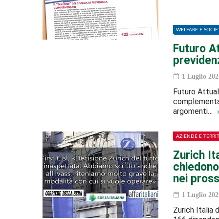
WELFARE E SOCIE
Futuro At
previde
1 Luglio 202
Futuro Attual
complementare,
argomenti…
AZIENDE E TERRI
Zurich It
chiedono 
nei pross
1 Luglio 202
Zurich Italia 