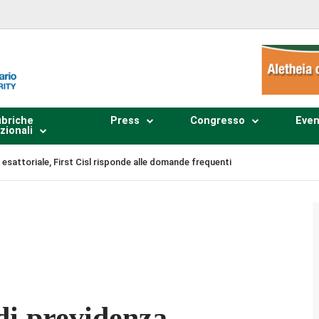
briche
Press
Congresso
Even
zionali
esattoriale, First Cisl risponde alle domande frequenti
Plays
:
-
-:--
1x
di previdenza