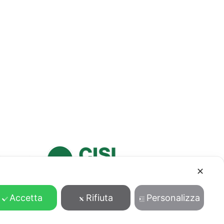
✕
Accetta
Rifiuta
Personalizza