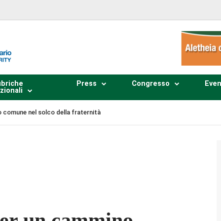
briche
Press
Congresso
Even
zionali
 comune nel solco della fraternità
Plays
:
-
-:--
1x
per un cammino