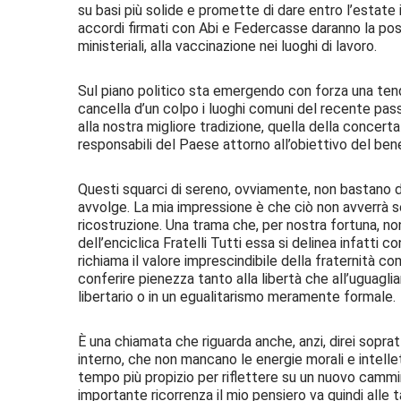
su basi più solide e promette di dare entro l’estate 
accordi firmati con Abi e Federcasse daranno la poss
ministeriali, alla vaccinazione nei luoghi di lavoro.
Sul piano politico sta emergendo con forza una tende
cancella d’un colpo i luoghi comuni del recente pas
alla nostra migliore tradizione, quella della concertaz
responsabili del Paese attorno all’obiettivo del be
Questi squarci di sereno, ovviamente, non bastano da
avvolge. La mia impressione è che ciò non avverrà se
ricostruzione. Una trama che, per nostra fortuna, n
dell’enciclica Fratelli Tutti essa si delinea infatti 
richiama il valore imprescindibile della fraternità co
conferire pienezza tanto alla libertà che all’uguaglia
libertario o in un egualitarismo meramente formale.
È una chiamata che riguarda anche, anzi, direi sopra
interno, che non mancano le energie morali e intelle
tempo più propizio per riflettere su un nuovo cammi
importante ricorrenza il mio pensiero va quindi alle 