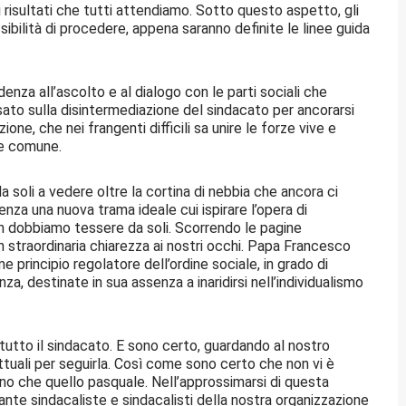
i risultati che tutti attendiamo. Sotto questo aspetto, gli
ibilità di procedere, appena saranno definite le linee guida
nza all’ascolto e al dialogo con le parti sociali che
sato sulla disintermediazione del sindacato per ancorarsi
ione, che nei frangenti difficili sa unire le forze vive e
ne comune.
 soli a vedere oltre la cortina di nebbia che ancora ci
nza una nuova trama ideale cui ispirare l’opera di
on dobbiamo tessere da soli. Scorrendo le pagine
con straordinaria chiarezza ai nostri occhi. Papa Francesco
me principio regolatore dell’ordine sociale, in grado di
nza, destinate in sua assenza a inaridirsi nell’individualismo
ttutto il sindacato. E sono certo, guardando al nostro
ttuali per seguirla. Così come sono certo che non vi è
no che quello pasquale. Nell’approssimarsi di questa
tante sindacaliste e sindacalisti della nostra organizzazione