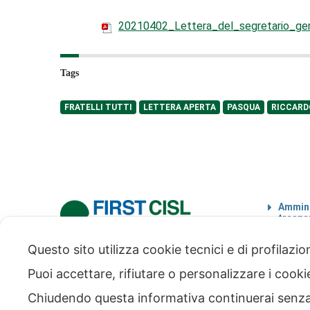
20210402_Lettera_del_segretario_gene
Tags
FRATELLI TUTTI
LETTERA APERTA
PASQUA
RICCARD
Ammini
traspa
Codice
Questo sito utilizza cookie tecnici e di profilazi
via Modena 5, 00184 Roma
tel: +39 06 4746351
Puoi accettare, rifiutare o personalizzare i cook
fax: +39 06 4746136
info@firstcisl.it
Chiudendo questa informativa continuerai senz