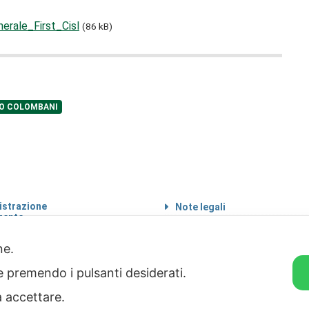
rale_First_Cisl
(86 kB)
O COLOMBANI
strazione
Note legali
rente
Informazioni sul
 etico
trattamento di dati
personali
one.
Privacy & Cookie Policy
ie premendo i pulsanti desiderati.
Home
a accettare.