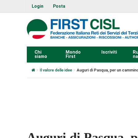
Login
Posta
Chi
Mondo
Iscriviti
Ru
siamo
First
na
Il valore delle idee
Auguri di Pasqua, per un cammino
0:00
Auguri di Pasqua, 