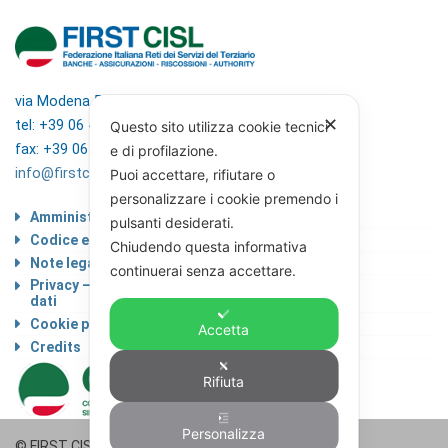
via Modena 5, 00195 Roma
✕
tel: +39 06 4746351
Questo sito utilizza cookie tecnici
fax: +39 06 4746136
e di profilazione.
info@firstcisl.it
Puoi accettare, rifiutare o
personalizzare i cookie premendo i
Amministrazione trasparente
pulsanti desiderati.
Codice etico
Chiudendo questa informativa
Note legali
continuerai senza accettare.
Privacy – Informativa sul trattamento dei
dati
Cookie policy
Accetta
Credits
Rifiuta
Personalizza
© FIRST CISL - C.F. 80122130588