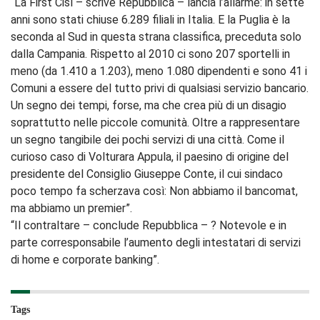
“La First Cisl – scrive Repubblica – lancia l’allarme: in sette
anni sono stati chiuse 6.289 filiali in Italia. E la Puglia è la
seconda al Sud in questa strana classifica, preceduta solo
dalla Campania. Rispetto al 2010 ci sono 207 sportelli in
meno (da 1.410 a 1.203), meno 1.080 dipendenti e sono 41 i
Comuni a essere del tutto privi di qualsiasi servizio bancario.
Un segno dei tempi, forse, ma che crea più di un disagio
soprattutto nelle piccole comunità. Oltre a rappresentare
un segno tangibile dei pochi servizi di una città. Come il
curioso caso di Volturara Appula, il paesino di origine del
presidente del Consiglio Giuseppe Conte, il cui sindaco
poco tempo fa scherzava così: Non abbiamo il bancomat,
ma abbiamo un premier”.
“Il contraltare – conclude Repubblica – ? Notevole e in
parte corresponsabile l’aumento degli intestatari di servizi
di home e corporate banking”.
Tags