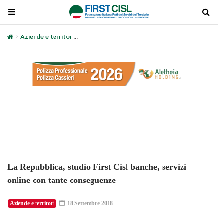
Aziende e territori
La Repubblica, studio First Cisl banche, serviz
Plays
:
-
-:-
0:00
1x
-
La Repubblica, studio First Cisl banche, servizi
online con tante conseguenze
Aziende e territori
18 Settembre 2018