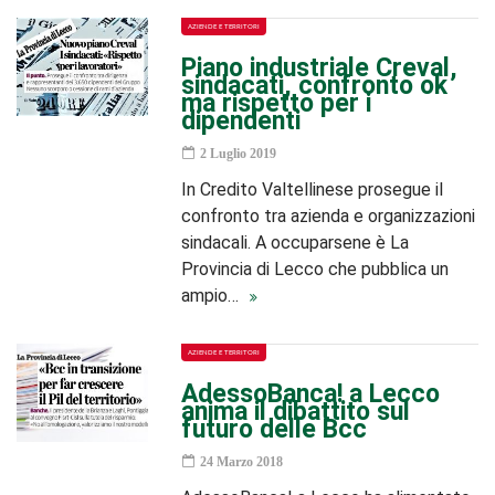
AZIENDE E TERRITORI
Piano industriale Creval,
sindacati, confronto ok
ma rispetto per i
dipendenti
2 Luglio 2019
In Credito Valtellinese prosegue il
confronto tra azienda e organizzazioni
sindacali. A occuparsene è La
Provincia di Lecco che pubblica un
ampio…
AZIENDE E TERRITORI
AdessoBanca! a Lecco
anima il dibattito sul
futuro delle Bcc
24 Marzo 2018