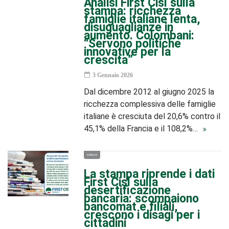
Analisi First Cisl sulla
stampa: ricchezza
famiglie italiane lenta,
disuguaglianze in
aumento. Colombani:
“Servono politiche
innovative per la
crescita”
3 Gennaio 2026
Dal dicembre 2012 al giugno 2025 la
ricchezza complessiva delle famiglie
italiane è cresciuta del 20,6% contro il
45,1% della Francia e il 108,2%…
MEDIA
La stampa riprende i dati
First Cisl sulla
desertificazione
bancaria: scompaiono
bancomat e filiali,
crescono i disagi per i
cittadini