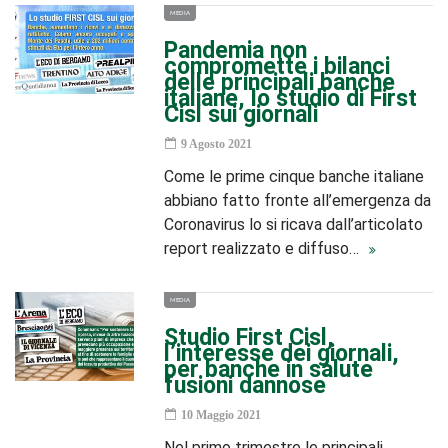
MEDIA
Pandemia non
compromette i bilanci
delle principali banche
italiane, lo studio di First
Cisl sui giornali
9 Agosto 2021
Come le prime cinque banche italiane
abbiano fatto fronte all’emergenza da
Coronavirus lo si ricava dall’articolato
report realizzato e diffuso…
MEDIA
Studio First Cisl,
l’interesse dei giornali,
per banche in salute
fusioni dannose
10 Maggio 2021
Nel primo trimestre le principali