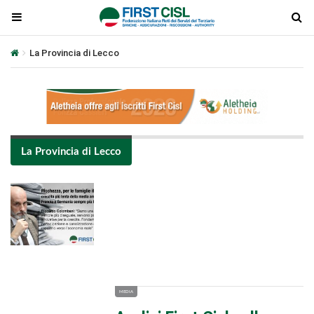
La Provincia di Lecco
La Provincia di Lecco
Plays
:
-
-:-
0:00
1x
-
MEDIA