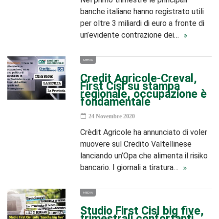
banche italiane hanno registrato utili
per oltre 3 miliardi di euro a fronte di
un’evidente contrazione dei…
MEDIA
Credit Agricole-Creval,
First Cisl su stampa
regionale, occupazione è
fondamentale
24 Novembre 2020
Crèdit Agricole ha annunciato di voler
muovere sul Credito Valtellinese
lanciando un’Opa che alimenta il risiko
bancario. I giornali a tiratura…
MEDIA
Studio First Cisl big five,
trimestrali confortanti,