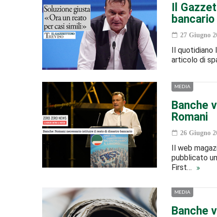
Il Gazzet
bancario
27 Giugno 2
Il quotidiano 
articolo di sp
MEDIA
Banche v
Romani
26 Giugno 2
Il web magazi
pubblicato un
First…
MEDIA
Banche ve