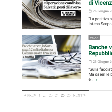
di Vicen
26 Giugno 2
"La positiva s
Intesa Sanpao
MEDIA
Banche ve
Repubbli
26 Giugno 2
"Sulla faccia
Ma da ieri le
e…
PREV
1
…
23
24
25
26
NEXT