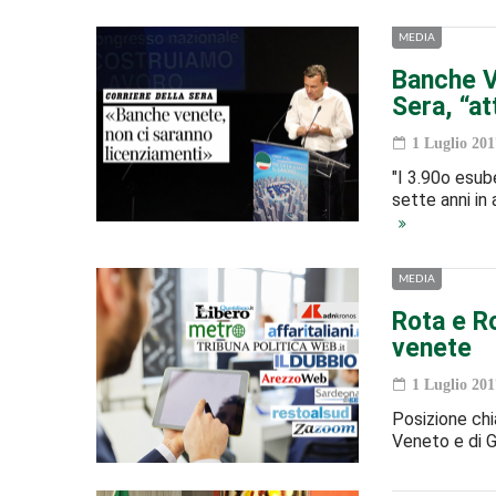
MEDIA
Banche Ve
Sera, “at
1 Luglio 201
"I 3.90o esub
sette anni in 
MEDIA
Rota e Ro
venete
1 Luglio 201
Posizione chi
Veneto e di Gi