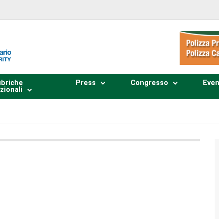
briche
Press
Congresso
Even
zionali
Plays
:
-
0:00
-:--
1x