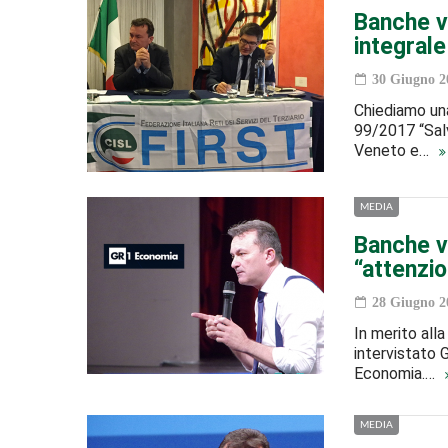
Banche ve
integral
30 Giugno 2
Chiediamo una
99/2017 “Salv
Veneto e…
MEDIA
Banche v
“attenzio
28 Giugno 2
In merito all
intervistato G
Economia.…
MEDIA