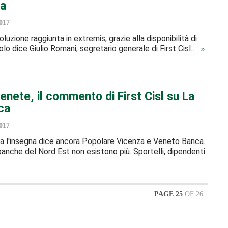
za
017
oluzione raggiunta in extremis, grazie alla disponibilità di
lo dice Giulio Romani, segretario generale di First Cisl…
nete, il commento di First Cisl su La
ca
017
ta l'insegna dice ancora Popolare Vicenza e Veneto Banca.
 banche del Nord Est non esistono più. Sportelli, dipendenti
PAGE 25
OF 26