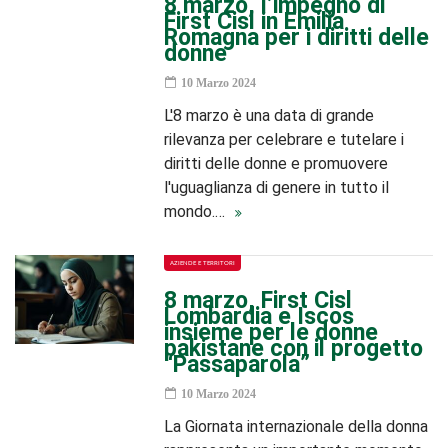
8 marzo, l’impegno di
First Cisl in Emilia
Romagna per i diritti delle
donne
10 Marzo 2024
L'8 marzo è una data di grande
rilevanza per celebrare e tutelare i
diritti delle donne e promuovere
l'uguaglianza di genere in tutto il
mondo.…
AZIENDE E TERRITORI
8 marzo, First Cisl
Lombardia e Iscos
insieme per le donne
pakistane con il progetto
“Passaparola”
10 Marzo 2024
La Giornata internazionale della donna