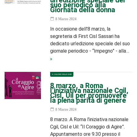
un’edizione speciale del
suo periodico alla
Giornata della donna
8 Marzo 2024
In occasione dell’8 marzo, la
segreteria di First Cisl Sassari ha
dedicato un’edizione speciale del suo
giornale periodico - “Impegno” - alla…
IL VALORE DELLE IDEE
8 marzo, a Roma
l’iniziativa nazionale Cgil,
Cisl, Uil per promuovere
la piena parità di genere
8 Marzo 2024
8 marzo. A Roma l’iniziativa nazionale
Cgil, Cisl e Uil: “Il Coraggio di Agire”.
Appuntamento ore 9.30 presso il