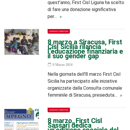
quest’anno, First Cisl Liguria ha scelto
di fare una donazione significativa
per…
AZIENDE E TERRITORI
8 marzo a Siracusa, First
Cisl Sicilia rilancia
l’educazione finanziaria e
il suo gender gap
9 Marzo 2024
Nella giornata dell’8 marzo First Cisl
Sicilia ha partecipato alle iniziative
organizzate dalla Consulta comunale
femminile di Siracusa, presieduta…
AZIENDE E TERRITORI
8 marzo, First Cisl
Sassari dedica