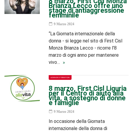
8 marzo, First Cisl Monza
Brianza Lecco offre uno
stage di antiaggressione
femminile
9 Marzo 2024
“La Giornata internazionale della
donna - si legge nel sito di First Cisl
Monza Brianza Lecco - ricorre l’8
marzo di ogni anno per mantenere
vivo…
AZIENDE E TERRITORI
8 marzo, First Cisl Liguria
per il Centro di aiuto alla
vita, a sostegno di donne
e famiglie
9 Marzo 2024
In occasione della Giornata
internazionale della donna di