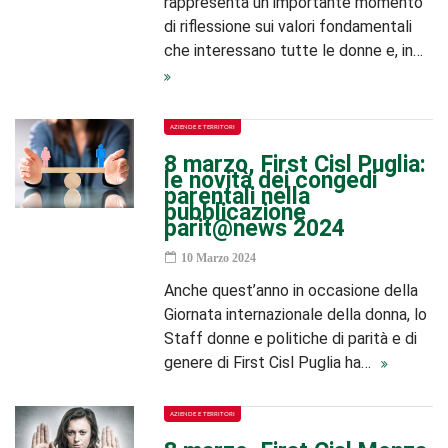
rappresenta un importante momento
di riflessione sui valori fondamentali
che interessano tutte le donne e, in…
AZIENDE E TERRITORI
8 marzo, First Cisl Puglia:
le novità dei congedi
parentali nella
pubblicazione
parit@news 2024
10 Marzo 2024
Anche quest’anno in occasione della
Giornata internazionale della donna, lo
Staff donne e politiche di parità e di
genere di First Cisl Puglia ha…
AZIENDE E TERRITORI