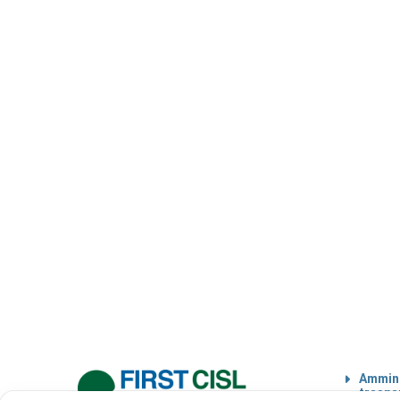
Ammini
traspa