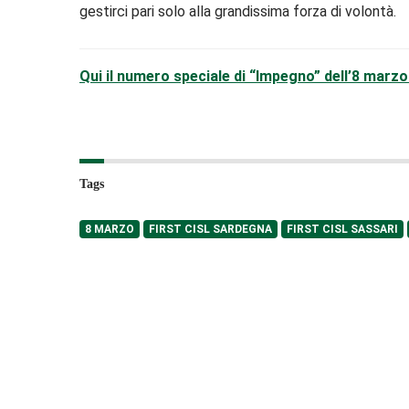
gestirci pari solo alla grandissima forza di volontà.
Qui il numero speciale di “Impegno” dell’8 marz
Tags
8 MARZO
FIRST CISL SARDEGNA
FIRST CISL SASSARI