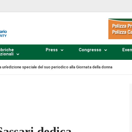
briche
Press
Congresso
Even
zionali
a un’edizione speciale del suo periodico alla Giornata della donna
Plays
:
-
-:--
1x
Sassari dedica