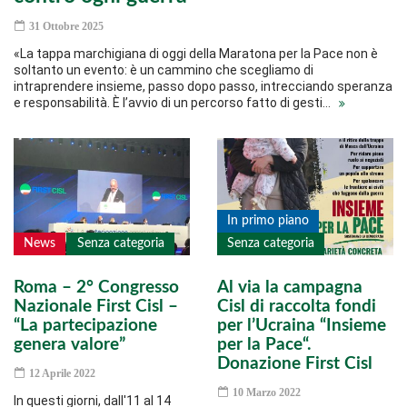
31 Ottobre 2025
«La tappa marchigiana di oggi della Maratona per la Pace non è
soltanto un evento: è un cammino che scegliamo di
intraprendere insieme, passo dopo passo, intrecciando speranza
e responsabilità. È l’avvio di un percorso fatto di gesti…
In primo piano
News
Senza categoria
Senza categoria
Roma – 2° Congresso
Al via la campagna
Nazionale First Cisl –
Cisl di raccolta fondi
“La partecipazione
per l’Ucraina “Insieme
genera valore”
per la Pace“.
Donazione First Cisl
12 Aprile 2022
10 Marzo 2022
In questi giorni, dall'11 al 14