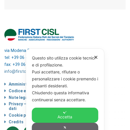
via Modena 5, 00184 Roma
✕
tel: +39 06 4746351
Questo sito utilizza cookie tecnici
fax: +39 06 4746136
e di profilazione.
info@firstcisl.it
Puoi accettare, rifiutare o
personalizzare i cookie premendo i
Amministrazione trasparente
pulsanti desiderati.
Codice etico
Chiudendo questa informativa
Note legali
continuerai senza accettare.
Privacy – Informativa sul trattamento dei
dati
Cookie policy
Accetta
Credits