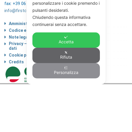
personalizzare i cookie premendo i
fax: +39 06 4746136
pulsanti desiderati.
info@firstcisl.it
Chiudendo questa informativa
Amministrazione trasparente
continuerai senza accettare.
Codice etico
Note legali
Accetta
Privacy – Informativa sul trattamento dei
dati
Cookie policy
Rifiuta
Credits
Personalizza
© FIRST CISL - C.F. 80122130588