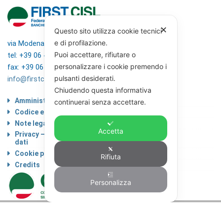
✕
Questo sito utilizza cookie tecnici
e di profilazione.
via Modena 5, 00184 Roma
Puoi accettare, rifiutare o
tel: +39 06 4746351
personalizzare i cookie premendo i
fax: +39 06 4746136
pulsanti desiderati.
info@firstcisl.it
Chiudendo questa informativa
Amministrazione trasparente
continuerai senza accettare.
Codice etico
Note legali
Accetta
Privacy – Informativa sul trattamento dei
dati
Cookie policy
Rifiuta
Credits
Personalizza
© FIRST CISL - C.F. 80122130588