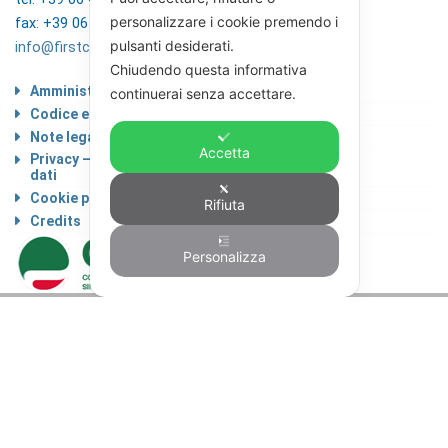
personalizzare i cookie premendo i
fax: +39 06 4746136
pulsanti desiderati.
info@firstcisl.it
Chiudendo questa informativa
Amministrazione trasparente
continuerai senza accettare.
Codice etico
Note legali
Accetta
Privacy – Informativa sul trattamento dei
dati
Cookie policy
Rifiuta
Credits
Personalizza
© FIRST CISL - C.F. 80122130588