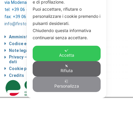
e di profilazione.
via Modena 5, 00184 Roma
Puoi accettare, rifiutare o
tel: +39 06 4746351
personalizzare i cookie premendo i
fax: +39 06 4746136
pulsanti desiderati.
info@firstcisl.it
Chiudendo questa informativa
Amministrazione trasparente
continuerai senza accettare.
Codice etico
Note legali
Accetta
Privacy – Informativa sul trattamento dei
dati
Cookie policy
Rifiuta
Credits
Personalizza
© FIRST CISL - C.F. 80122130588