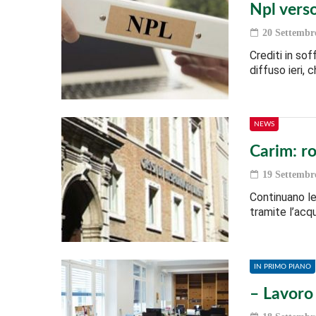
Npl vers
20 Settembr
Crediti in so
diffuso ieri, 
NEWS
Carim: r
19 Settembr
Continuano le 
tramite l’acq
IN PRIMO PIANO
– Lavoro 