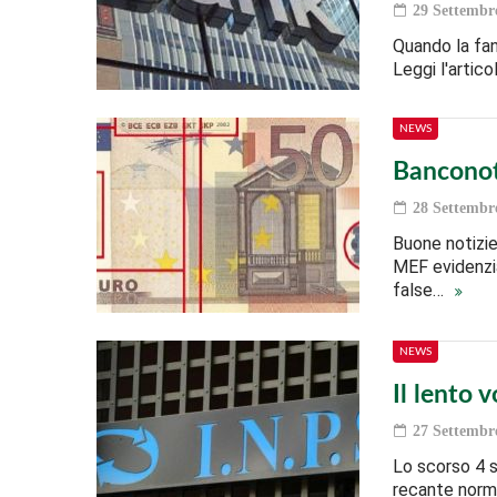
29 Settembr
Quando la fan
Leggi l'artico
NEWS
Banconote
28 Settembr
Buone notizie 
MEF evidenzia
false…
NEWS
Il lento 
27 Settembr
Lo scorso 4 s
recante norme