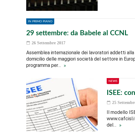
IN PRIMO PIANO
29 settembre: da Babele al CCNL
26 Settembre 2017
Assemblea internazionale dei lavoratori addetti all
domicilio delle maggiori società del settore in Europ
programma per…
NEWS
ISEE: con
25 Settembr
Il modello IS
www.cafcisl.i
del…