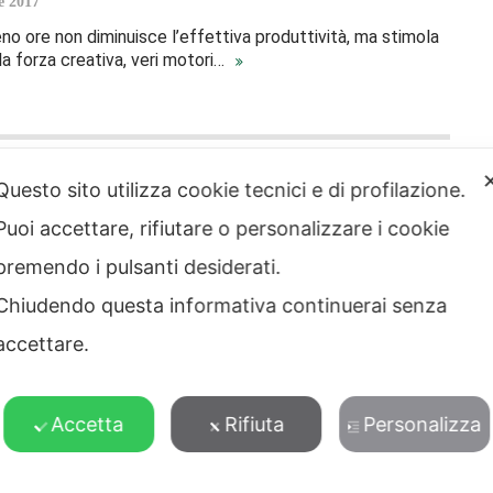
e 2017
no ore non diminuisce l’effettiva produttività, ma stimola
 la forza creativa, veri motori…
PAGE 1
OF 2
Questo sito utilizza cookie tecnici e di profilazione.
Puoi accettare, rifiutare o personalizzare i cookie
premendo i pulsanti desiderati.
strazione
Note legali
Chiudendo questa informativa continuerai senza
rente
Privacy – Informativa sul
accettare.
 etico
trattamento dei dati
Cookie policy
Credits
Accetta
Rifiuta
Personalizza