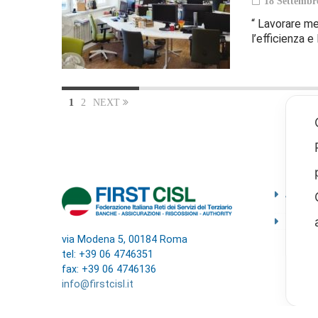
18 Settembr
“ Lavorare me
l’efficienza e
1
2
NEXT
Ammini
traspa
Codice
via Modena 5, 00184 Roma
tel: +39 06 4746351
fax: +39 06 4746136
info@firstcisl.it