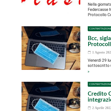
Nella giornata
Federcasse ha
Protocollo C
CONTRATTAZION
Bcc, sigl
Protocol
1 Agosto 202
Venerdì 29 lu
sottoscritto 
CONTRATTAZION
Credito C
integrazi
2 Aprile 202