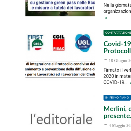
Nella giornata
organizzazion
CONTRATTAZION
Covid-19,
Protocol
18 Giugno 2
Firmato il ve
2020 in mater
COVID-19…
IN PRIMO PIANO
Merlini, 
presente.
4 Maggio 20