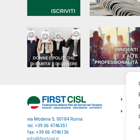
Ammini
traspa
Codice
via Modena 5, 00184 Roma
tel: +39 06 4746351
fax: +39 06 4746136
info@firstcisl.it