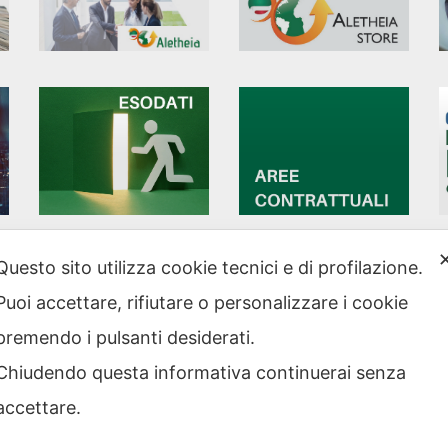
Questo sito utilizza cookie tecnici e di profilazione.
Puoi accettare, rifiutare o personalizzare i cookie
strazione
Note legali
rente
premendo i pulsanti desiderati.
Privacy – Informativa sul
 etico
trattamento dei dati
Chiudendo questa informativa continuerai senza
Cookie policy
Credits
accettare.