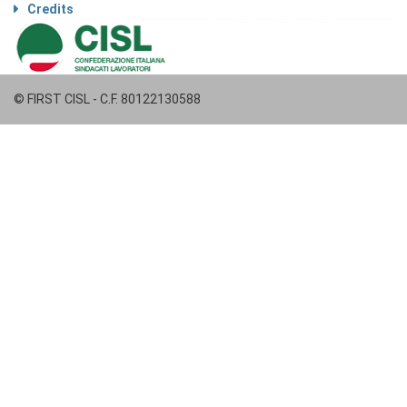
Credits
© FIRST CISL - C.F. 80122130588