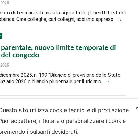
 2026
testo del comunicato inviato oggi a tutti gli iscritti First del
banca: Care colleghe, cari colleghi, abbiamo appreso…
O
parentale, nuovo limite temporale di
e del congedo
 2026
icembre 2025, n. 199 “Bilancio di previsione dello Stato
anziario 2026 e bilancio pluriennale per il triennio…
Questo sito utilizza cookie tecnici e di profilazione.
Puoi accettare, rifiutare o personalizzare i cookie
strazione
Note legali
rente
premendo i pulsanti desiderati.
Privacy – Informativa sul
 etico
trattamento dei dati