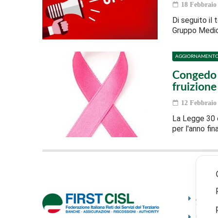
18 Febbraio
Di seguito il 
Gruppo Medio
AGGIORNAMENT
Congedo 
fruizion
12 Febbraio
La Legge 30 d
per l'anno fin
Ammini
traspa
Codice