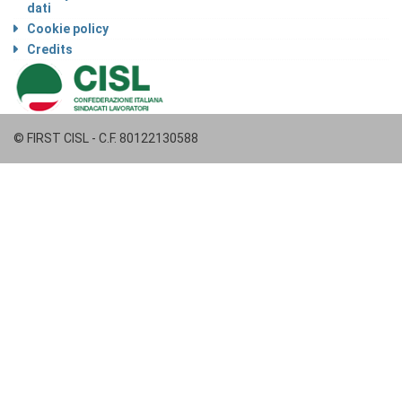
dati
Cookie policy
Credits
© FIRST CISL - C.F. 80122130588