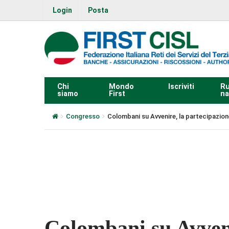
Login
Posta
Chi
Mondo
Iscriviti
Ru
siamo
First
na
Congresso
Colombani su Avvenire, la partecipazione
0:00
Colombani su Avveni