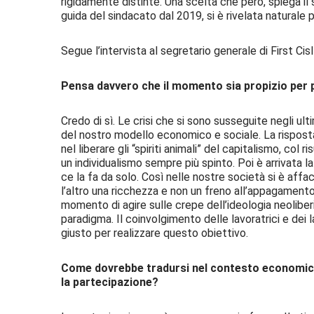
rigidamente distinte. Una scelta che però, spiega il 
guida del sindacato dal 2019, si è rivelata naturale p
Segue l’intervista al segretario generale di First Ci
Pensa davvero che il momento sia propizio per
Credo di sì. Le crisi che si sono susseguite negli ult
del nostro modello economico e sociale. La risposta 
nel liberare gli “spiriti animali” del capitalismo, col 
un individualismo sempre più spinto. Poi è arrivata l
ce la fa da solo. Così nelle nostre società si è affa
l’altro una ricchezza e non un freno all’appagamento 
momento di agire sulle crepe dell’ideologia neoliber
paradigma. Il coinvolgimento delle lavoratrici e dei 
giusto per realizzare questo obiettivo.
Come dovrebbe tradursi nel contesto economico
la partecipazione?