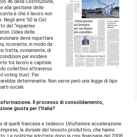
olo 46 della Costituzione,
re alla gestione delle
conta è che il lavoro non
 Negli armi ’50 la Cisl
to del “risparmio
tori. L’idea della
funzionare deve rispettare
ta, ricorrente, in modo da
 si tratta, ovviamente, di
condizioni per incidere
rte tra lavoro e capitale.
odo collettivo attraverso
il voting trust. Per
 sarebbe determinante. Non serve però una legge di tipo
arti sociali.
rasformazione. Il processo di consolidamento,
zione giusta per l’Italia?
o di quelli francese e tedesco. Un’ulteriore accelerazione
le imprese, la dorsale del tessuto produttivo, che hanno
ito. Le politiche adottate dopo la crisi finanziaria del 2008