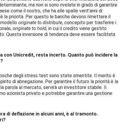
o determinante, ma non si sono rivelate in grado di garantire
aese come il nostro, che ha alle spalle vent’anni di
è la priorità. Per questo le banche devono rimettere il
l modello
originate to distribute
, concepito per trasferire i
ionale,
originate to hold
, in cui il credito viene gestito
to. Questa inversione di tendenza deve essere facilitata
iva con Unicredit, resta incerto. Quanto può incidere la
o?
 fosche degli stress test sono state smentite. Il merito è
spirito di abnegazione. Per garantire il futuro la priorità è la
la parola al mercato, servirà un investitore stabile. Il
imo azionista privato e potrebbe garantire una gestione
a di deflazione in alcuni anni, è al tramonto.
ri?