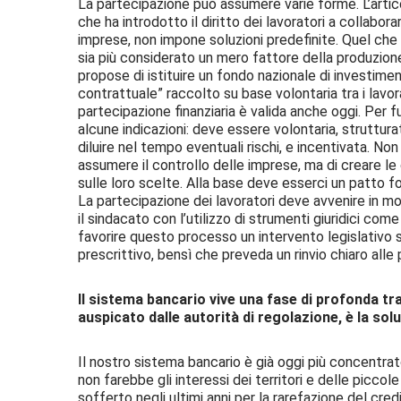
La partecipazione può assumere varie forme. L’artic
che ha introdotto il diritto dei lavoratori a collabora
imprese, non impone soluzioni predefinite. Quel che 
sia più considerato un mero fattore della produzione.
propose di istituire un fondo nazionale di investimen
contrattuale” raccolto su base volontaria tra i lavora
partecipazione finanziaria è valida anche oggi. Per 
alcune indicazioni: deve essere volontaria, struttura
diluire nel tempo eventuali rischi, e incentivata. Non
assumere il controllo delle imprese, ma di creare le 
sulle loro scelte. Alla base deve esserci un patto fo
La partecipazione dei lavoratori deve avvenire in m
il sindacato con l’utilizzo di strumenti giuridici come 
favorire questo processo un intervento legislativo
prescrittivo, bensì che preveda un rinvio chiaro alle p
Il sistema bancario vive una fase di profonda t
auspicato dalle autorità di regolazione, è la solu
Il nostro sistema bancario è già oggi più concentrat
non farebbe gli interessi dei territori e delle picco
sofferto negli ultimi anni per la rarefazione del cred