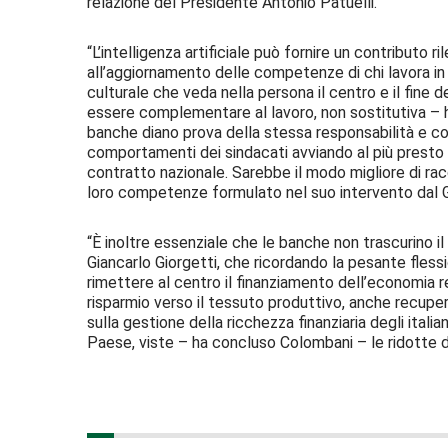
relazione del Presidente Antonio Patuelli.
“L’intelligenza artificiale può fornire un contributo 
all’aggiornamento delle competenze di chi lavora i
culturale che veda nella persona il centro e il fine de
essere complementare al lavoro, non sostitutiva – 
banche diano prova della stessa responsabilità e cos
comportamenti dei sindacati avviando al più presto i l
contratto nazionale. Sarebbe il modo migliore di rac
loro competenze formulato nel suo intervento dal G
“È inoltre essenziale che le banche non trascurino i
Giancarlo Giorgetti, che ricordando la pesante flessi
rimettere al centro il finanziamento dell’economia 
risparmio verso il tessuto produttivo, anche recuper
sulla gestione della ricchezza finanziaria degli itali
Paese, viste – ha concluso Colombani – le ridotte d