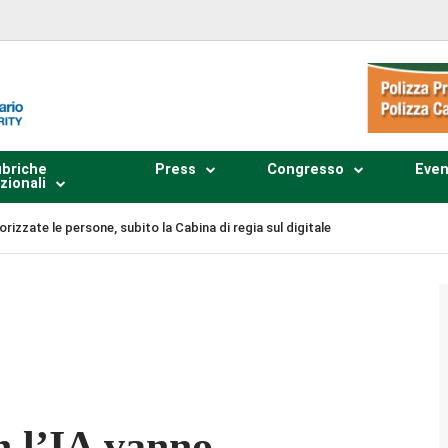
briche
Press
Congresso
Even
zionali
orizzate le persone, subito la Cabina di regia sul digitale
Plays
:
-
-:--
1x
n l’IA vanno