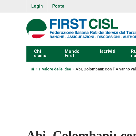
Login
Posta
Chi
Mondo
Iscriviti
Ru
siamo
First
na
Il valore delle idee
Abi, Colombani: con l’IA vanno val
0:00
Abi, Colombani: co