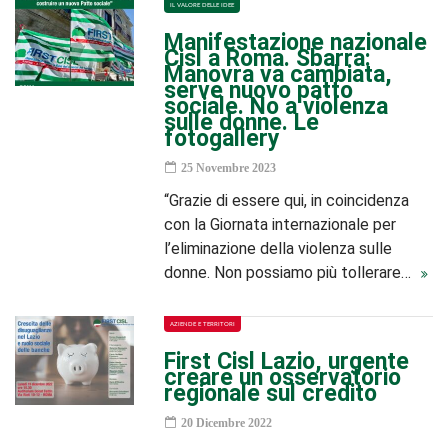
IL VALORE DELLE IDEE
Manifestazione nazionale
Cisl a Roma. Sbarra:
Manovra va cambiata,
serve nuovo patto
sociale. No a violenza
sulle donne. Le
fotogallery
25 Novembre 2023
“Grazie di essere qui, in coincidenza
con la Giornata internazionale per
l’eliminazione della violenza sulle
donne. Non possiamo più tollerare…
AZIENDE E TERRITORI
First Cisl Lazio, urgente
creare un osservatorio
regionale sul credito
20 Dicembre 2022