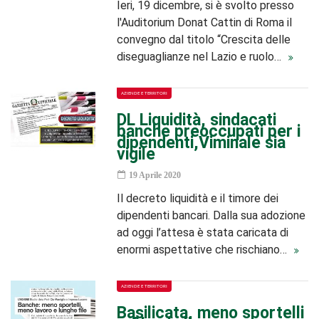
Ieri, 19 dicembre, si è svolto presso
l'Auditorium Donat Cattin di Roma il
convegno dal titolo “Crescita delle
diseguaglianze nel Lazio e ruolo…
AZIENDE E TERRITORI
DL Liquidità, sindacati
banche preoccupati per i
dipendenti,Viminale sia
vigile
19 Aprile 2020
Il decreto liquidità e il timore dei
dipendenti bancari. Dalla sua adozione
ad oggi l’attesa è stata caricata di
enormi aspettative che rischiano…
AZIENDE E TERRITORI
Basilicata, meno sportelli