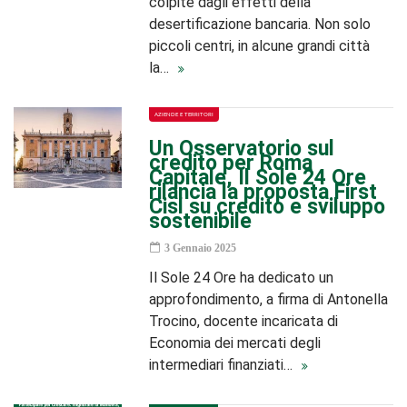
colpite dagli effetti della
desertificazione bancaria. Non solo
piccoli centri, in alcune grandi città
la…
AZIENDE E TERRITORI
Un Osservatorio sul
credito per Roma
Capitale, Il Sole 24 Ore
rilancia la proposta First
Cisl su credito e sviluppo
sostenibile
3 Gennaio 2025
Il Sole 24 Ore ha dedicato un
approfondimento, a firma di Antonella
Trocino, docente incaricata di
Economia dei mercati degli
intermediari finanziati…