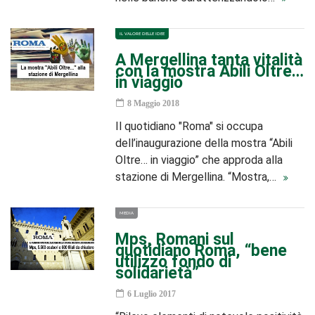
IL VALORE DELLE IDEE
A Mergellina tanta vitalità
con la mostra Abili Oltre…
in viaggio
8 Maggio 2018
Il quotidiano "Roma" si occupa
dell’inaugurazione della mostra “Abili
Oltre… in viaggio” che approda alla
stazione di Mergellina. “Mostra,…
MEDIA
Mps, Romani sul
quotidiano Roma, “bene
utilizzo fondo di
solidarietà”
6 Luglio 2017