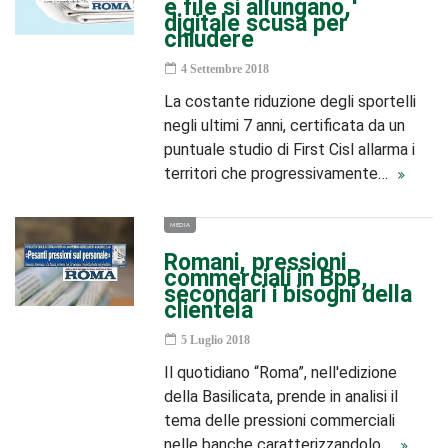
e file si allungano,
digitale scusa per
chiudere
4 Settembre 2018
La costante riduzione degli sportelli
negli ultimi 7 anni, certificata da un
puntuale studio di First Cisl allarma i
territori che progressivamente…
MEDIA
Romani, pressioni
commerciali in BpB,
secondari i bisogni della
clientela
5 Luglio 2018
Il quotidiano “Roma”, nell'edizione
della Basilicata, prende in analisi il
tema delle pressioni commerciali
nelle banche caratterizzandolo…