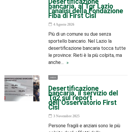
Desertificazione
bancaria, al Tgr Lazio
l’analisi della Fondazione
Fiba di First Cisl
4 Agosto 2026
Più di un comune su due senza
sportello bancario. Nel Lazio la
desertificazione bancaria tocca tutte
le province: Rieti è la più colpita, ma
anche…
MEDIA
Desertificazione
bancaria, il servizio del
Tg2 sul report
dell’Osservatorio First
Cisl
3 Novembre 2025
Persone fragili e anziani sono le più