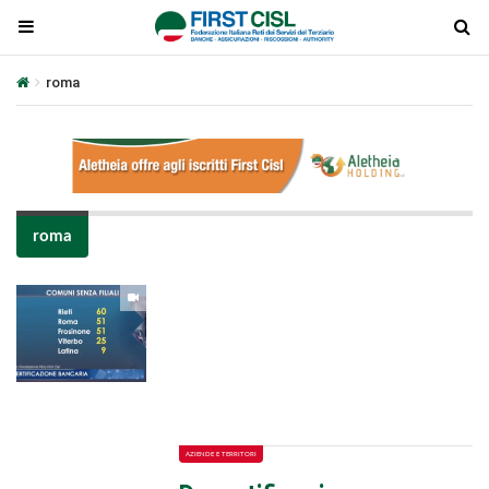
roma
roma
Plays
:
-
-:-
0:00
1x
-
AZIENDE E TERRITORI