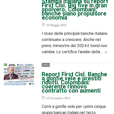
Stampa italiana su report
First Cisl. Big five in gran
spolvero. Colombani,
banche siano propulsore
economia
10 Maggio 2024
I ricavi delle principali banche italiane
continuano a crescere. Anche nel
primo trimestre del 2024 il trend non
cambia. Lo certifica l'analisi della…
MEDIA
Report First Cisl. Banche
a gonfie vele e prestiti
ridotti. Colombani:
coerente rinnovo
contratto con aumenti
14 Novembre 2023
Conti a gonfie vele per i primi cinque
gruppi bancari italiani nel terzo