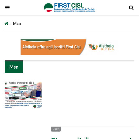
Msn
Msn
Plays
:
-
-:-
0:00
1x
-
MEDIA