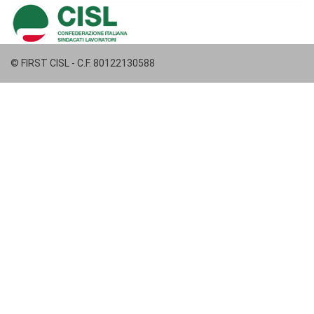
© FIRST CISL - C.F. 80122130588