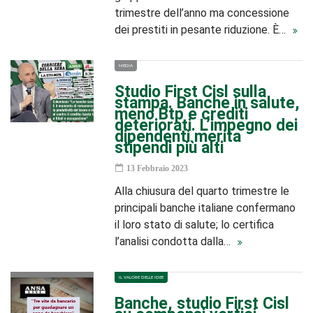
trimestre dell’anno ma concessione
dei prestiti in pesante riduzione. È…
MEDIA
Studio First Cisl sulla
stampa. Banche in salute,
meno Btp e crediti
deteriorati. L’impegno dei
dipendenti merita
stipendi più alti
13 Febbraio 2023
Alla chiusura del quarto trimestre le
principali banche italiane confermano
il loro stato di salute; lo certifica
l’analisi condotta dalla…
IL VALORE DELLE IDEE
Banche, studio First Cisl