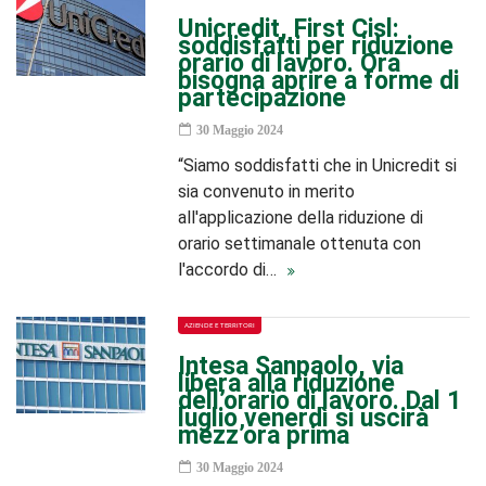
Unicredit, First Cisl:
soddisfatti per riduzione
orario di lavoro. Ora
bisogna aprire a forme di
partecipazione
30 Maggio 2024
“Siamo soddisfatti che in Unicredit si
sia convenuto in merito
all'applicazione della riduzione di
orario settimanale ottenuta con
l'accordo di…
AZIENDE E TERRITORI
Intesa Sanpaolo, via
libera alla riduzione
dell’orario di lavoro. Dal 1
luglio venerdì si uscirà
mezz’ora prima
30 Maggio 2024