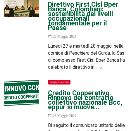
Direttivo First Cisl Bper
Banca, Colombani:
sostenibilità dei livelli
occupazionali
fondamentale per il
Paese
29 Maggio 2024
Lunedì 27 e martedì 28 maggio, nella
cornice di Peschiera del Garda, la Sas
di complesso First Cisl Bper Banca ha
celebrato il direttivo in…
AZIENDE E TERRITORI
Credito Cooperativo.
Rinnovo del contratto
collettivo nazionale Bcc,
eppur si muove…
28 Maggio 2024
Di seguito il comunicato unitario delle