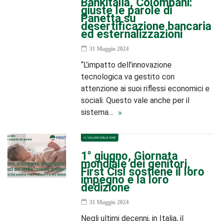
Bankitalia, Colombani:
giuste le parole di
Panetta su
desertificazione bancaria
ed esternalizzazioni
31 Maggio 2024
“L’impatto dell’innovazione
tecnologica va gestito con
attenzione ai suoi riflessi economici e
sociali. Questo vale anche per il
sistema…
IL VALORE DELLE IDEE
1° giugno, Giornata
mondiale dei genitori,
First Cisl sostiene il loro
impegno e la loro
dedizione
31 Maggio 2024
Negli ultimi decenni, in Italia, il