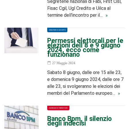
Segreterie nazionali di Fabi, First Cisl,
Fisac Cgil, Ugl Credito e Uilca al
termine dell’incontro per il…
WELFARE E SOCIETÀ
Permessi elettorali per le
elezioni dell’8 e 9 giugno
2024, ecco come
funzionano
27 Maggio 2024
Sabato 8 giugno, dalle ore 15 alle 23,
e domenica 9 giugno 2024, dalle ore 7
alle 23, si svolgeranno le elezioni dei
membri del Parlamento europeo…
AZIENDE E TERRITORI
Banco Bpm, il silenzio
degli indecisi