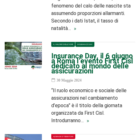
fenomeno del calo delle nascite sta
assumendo proporzioni allarmanti.
Secondo i dati Istat, il tasso di
natalità…
IL VALORE DELLE IDEE
INSURANCE DAY
Insurance Day, il 6 giugno
a Roma l’evento First Cisl
dedicato al mondo delle
assicurazioni
30 Maggio 2024
“Il ruolo economico e sociale delle
assicurazioni nel cambiamento
d’epoca” è il titolo della giornata
organizzata da First Cisl.
Introdurranno…
AZIENDE E TERRITORI