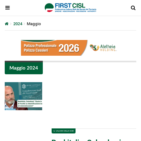
2024
Maggio
Maggio 2024
Plays
:
-
-:-
0:00
1x
-
IL VALORE DELLE IDEE