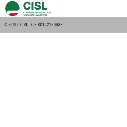
© FIRST CISL - C.F. 80122130588