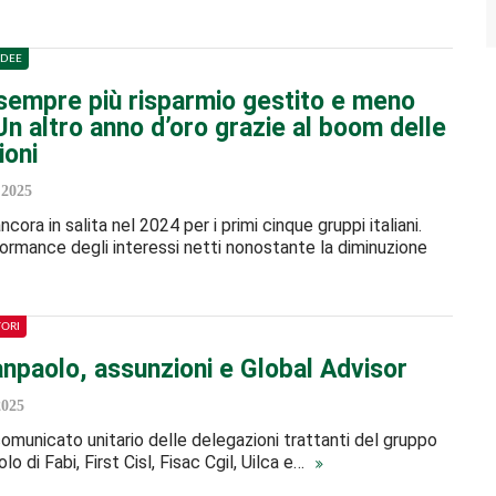
IDEE
sempre più risparmio gestito e meno
Un altro anno d’oro grazie al boom delle
oni
 2025
ancora in salita nel 2024 per i primi cinque gruppi italiani.
ormance degli interessi netti nonostante la diminuzione
TORI
anpaolo, assunzioni e Global Advisor
2025
 comunicato unitario delle delegazioni trattanti del gruppo
o di Fabi, First Cisl, Fisac Cgil, Uilca e…