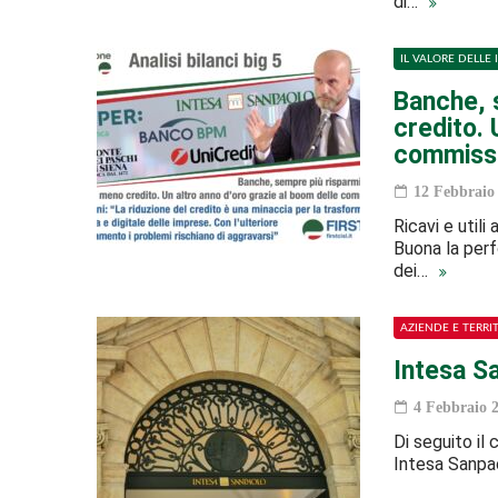
di…
IL VALORE DELLE 
Banche, 
credito. 
commissi
12 Febbraio
Ricavi e utili 
Buona la perf
dei…
AZIENDE E TERRI
Intesa S
4 Febbraio 
Di seguito il
Intesa Sanpaol