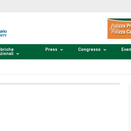
briche
Press
Congresso
Even
zionali
Plays
:
-
0:00
-:--
1x