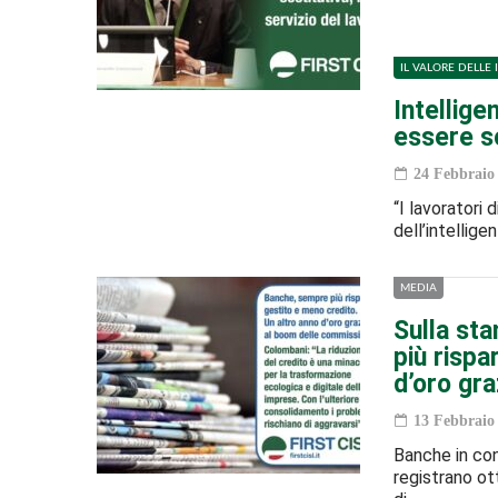
IL VALORE DELLE 
Intellige
essere so
24 Febbraio
“I lavoratori 
dell’intellige
MEDIA
Sulla sta
più rispa
d’oro gr
13 Febbraio
Banche in cont
registrano ott