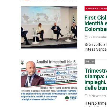
AZIENDE E TERRI
First Cis
identità
Colomban
27 Novembre
Si è svolto a
Intesa Sanpao
MEDIA
Trimestra
stampa: c
impieghi
delle ban
9 Novembre 
Il terzo trime