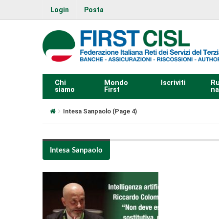
Login
Posta
Chi
Mondo
Iscriviti
Ru
siamo
First
na
Intesa Sanpaolo
(Page 4)
Intesa Sanpaolo