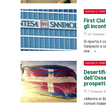
AZIENDE E TERRI
First Ci
gli incon
21 Gennaio 
Si riporta il
Sanpaolo a se
una…
AZIENDE E TERRI
Desertifi
dell’Osse
prospett
7 Gennaio 2
«Mentre in Bor
comuni italian