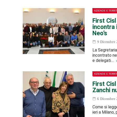
AZIENDE E TERRI
First Cis
incontra 
Neo’s
9 Dicembre 
La Segretaria
incontrato ne
e delegati…
AZIENDE E TERRI
First Ci
Zanchi n
6 Dicembre 
Come si legge 
ieri a Milano,