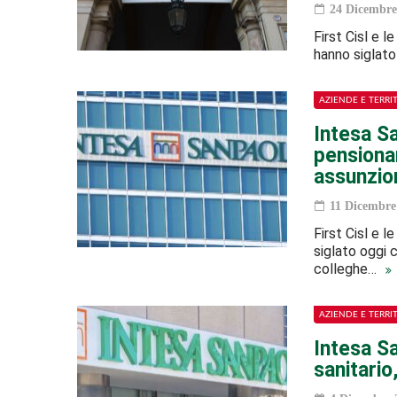
24 Dicembre
First Cisl e l
hanno siglato
AZIENDE E TERRI
Intesa S
pensionam
assunzio
11 Dicembre
First Cisl e l
siglato oggi 
colleghe…
AZIENDE E TERRI
Intesa Sa
sanitario