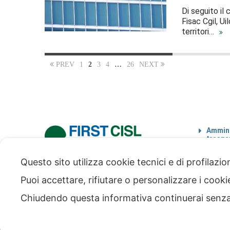
Di seguito il 
Fisac Cgil, U
territori…
PREV
1
2
3
4
…
26
NEXT
Ammini
traspa
Codice
Questo sito utilizza cookie tecnici e di profilazi
via Modena 5, 00184 Roma
tel: +39 06 4746351
Puoi accettare, rifiutare o personalizzare i cook
fax: +39 06 4746136
info@firstcisl.it
Chiudendo questa informativa continuerai senz
© FIRST CISL - C.F. 80122130588