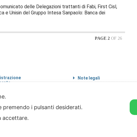
comunicato delle Delegazioni trattanti di Fabi, First Cisl,
ilca e Unisin del Gruppo Intesa Sanpaolo: Banca dei
PAGE 2
OF 26
strazione
Note legali
rente
Informazioni sul
 etico
trattamento di dati
personali
one.
Privacy & Cookie Policy
ie premendo i pulsanti desiderati.
Home
a accettare.