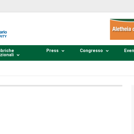
briche
Press
Congresso
Even
zionali
Plays
:
-
0:00
-:--
1x