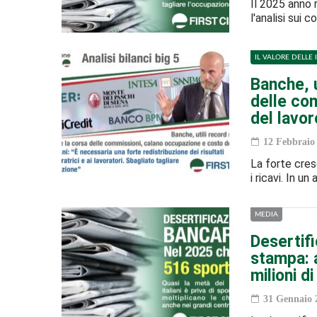
Il 2025 anno r
l'analisi sui
IL VALORE DELLE 
Banche, u
delle co
del lavor
12 Febbraio
La forte cres
i ricavi. In u
MEDIA
Desertifi
stampa: a
milioni di
31 Gennaio 