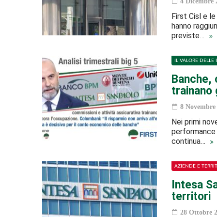
4 Dicembre 
First Cisl e l
hanno raggiun
previste…
IL VALORE DELLE 
Banche, c
trainano 
8 Novembre 
Nei primi nove
performance d
continua…
AZIENDE E TERRI
Intesa S
territori
28 Ottobre 