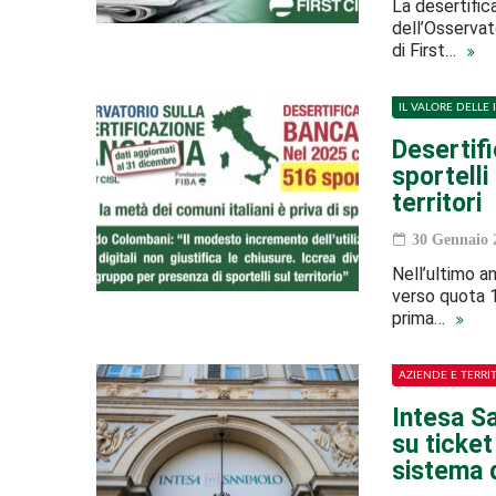
La desertific
dell’Osservat
di First…
IL VALORE DELLE 
Desertifi
sportelli
territori
30 Gennaio 
Nell’ultimo an
verso quota 1
prima…
AZIENDE E TERRI
Intesa Sa
su ticke
sistema 