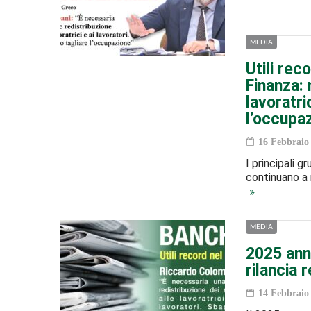
MEDIA
Utili rec
Finanza: 
lavoratri
l’occupa
16 Febbraio
I principali g
continuano a 
MEDIA
2025 ann
rilancia r
14 Febbraio