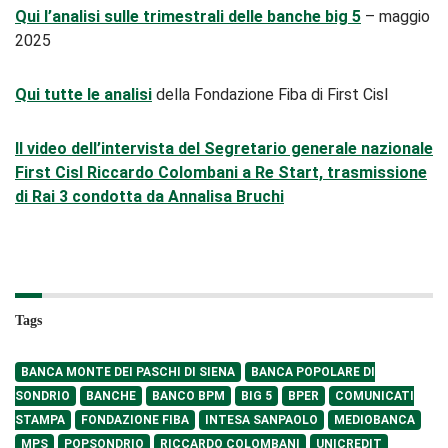
Qui l’analisi sulle trimestrali delle banche big 5
– maggio
2025
Qui tutte le analisi
della Fondazione Fiba di First Cisl
Il video dell’intervista del Segretario generale nazionale
First Cisl Riccardo Colombani a Re Start, trasmissione
di Rai 3 condotta da Annalisa Bruchi
Tags
BANCA MONTE DEI PASCHI DI SIENA
BANCA POPOLARE DI
SONDRIO
BANCHE
BANCO BPM
BIG 5
BPER
COMUNICATI
STAMPA
FONDAZIONE FIBA
INTESA SANPAOLO
MEDIOBANCA
MPS
POPSONDRIO
RICCARDO COLOMBANI
UNICREDIT