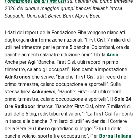
Fondazione Fiba di First Cisl
sui risultati del primo trimestre
2026 dei cinque maggiori gruppi bancari italiani: Intesa
Sanpaolo, Unicredit, Banco Bpm, Mps e Bper.
I dati del report della Fondazione Fiba vengono rilanciati
dagli organi di informazione nazionali. “First Cisl, 7 miliardi di
utili nel trimestre per le prime 5 banche. Colombani, ora da
banche aumenti salariali e riduzione orari” titola
Ansa
.
Anche per
Agi
“Banche: First Cisl, utili record in primo
trimestre, calano gli occupati”. Non cambia impostazione
AdnKronos
che scrive: “Banche: First Cisl, utili record nel
primo trimestre, calano occupazione e sportelli”. Sulla
stessa linea
Askanews
, “Banche: First Cisl: utili record
primo trimestre, calano occupazione e sportelli”.
Il Sole 24
Ore Radiocor
rimarca: “Banche: First Cisl, oltre 7 miliardi di
utili delle 5 big, redistribuire il valore”. “La First Cisl fa i conti
in tasca alle banche: 7 miliardi di utili” evidenzia il Corriere
della Sera. Su
Libero
quotidiano si legge: “Gli utili delle
banche volano, sportelli e occupati no”. Per
Borsa Italiana