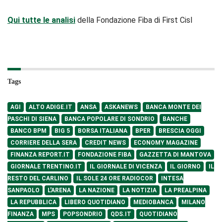
Qui tutte le analisi
della Fondazione Fiba di First Cisl
Tags
AGI
ALTO ADIGE.IT
ANSA
ASKANEWS
BANCA MONTE DEI
PASCHI DI SIENA
BANCA POPOLARE DI SONDRIO
BANCHE
BANCO BPM
BIG 5
BORSA ITALIANA
BPER
BRESCIA OGGI
CORRIERE DELLA SERA
CREDIT NEWS
ECONOMY MAGAZINE
FINANZA REPORT.IT
FONDAZIONE FIBA
GAZZETTA DI MANTOVA
GIORNALE TRENTINO.IT
IL GIORNALE DI VICENZA
IL GIORNO
IL
RESTO DEL CARLINO
IL SOLE 24 ORE RADIOCOR
INTESA
SANPAOLO
L'ARENA
LA NAZIONE
LA NOTIZIA
LA PREALPINA
LA REPUBBLICA
LIBERO QUOTIDIANO
MEDIOBANCA
MILANO
FINANZA
MPS
POPSONDRIO
QDS.IT
QUOTIDIANO