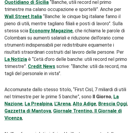
Quotidiano di Sicilia
“Banche, utili record nel primo
trimestre ma calano occupazione e sportelli”. Anche per
Wall Street Italia
“Banche: le cinque big italiane fanno il
pieno di utili, mentre tagliano filiali e posti di lavoro”. Sulla
stessa scia
Economy Magazine
, che richiama le parole di
Colombani su aumenti salariali e riduzione dell’orario come
strumenti indispensabili per redistribuire equamente i
risultati straordinari costruiti dal lavoro delle persone. Per
La Notizia
è “L’età d’oro delle banche: utili record nel primo
trimestre”.
Credit News
scrive: “Banche: utili da record, ma
tagli del personale in vista”.
Accomunate dallo stesso titolo, “First Cisl, 7 miliardi di utili
nel trimestre per le prime 5 banche”, sono
Il Giorno
,
La
Nazione
,
La Prealpina
,
L’Arena
,
Alto Adige
,
Brescia Oggi
,
Gazzetta di Mantova
,
Giornale Trentino
,
Il Giornale di
Vicenza
,