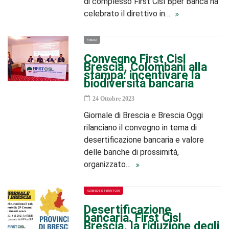
di complesso First Cisl Bper Banca ha
celebrato il direttivo in…
MEDIA
Convegno First Cisl
Brescia, Colombani alla
stampa: incentivare la
biodiversità bancaria
24 Ottobre 2023
Giornale di Brescia e Brescia Oggi
rilanciano il convegno in tema di
desertificazione bancaria e valore
delle banche di prossimità,
organizzato…
AZIENDE E TERRITORI
Desertificazione
bancaria. First Cisl
Brescia, la riduzione degli