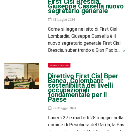
First Cisl Brescia,
Giuseppe Cassella nuovo
segretario generale
31 Luglio 2024
Come si legge nel sito di First Cisl
Lombardia, Giuseppe Cassella è il
nuovo segretario generale First Cisl
Brescia, subentrando a Gian Paolo…
AZIENDE E TERRITORI
Direttivo First Cisl Bper
Banca, Colombani:
sostenibilità dei livelli
occupazionali
fondamentale per il
Paese
29 Maggio 2024
Lunedì 27 e martedì 28 maggio, nella
cornice di Peschiera del Garda, la Sas