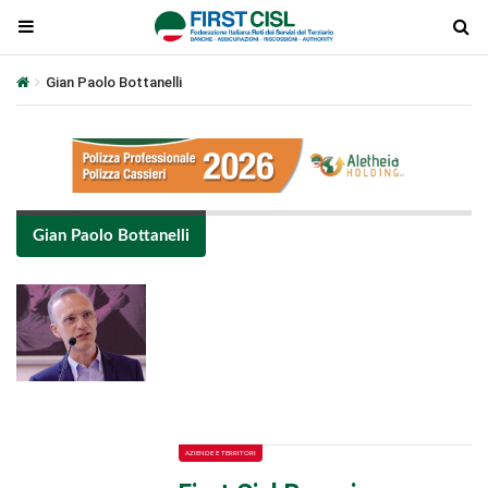
Gian Paolo Bottanelli
Gian Paolo Bottanelli
Plays
:
-
-:-
0:00
1x
-
AZIENDE E TERRITORI