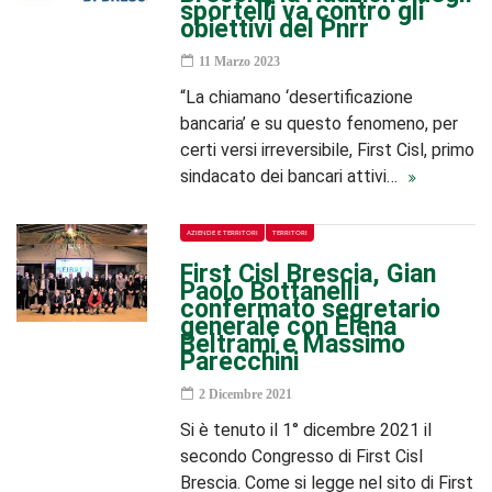
sportelli va contro gli
obiettivi del Pnrr
11 Marzo 2023
“La chiamano ‘desertificazione
bancaria’ e su questo fenomeno, per
certi versi irreversibile, First Cisl, primo
sindacato dei bancari attivi…
AZIENDE E TERRITORI
TERRITORI
First Cisl Brescia, Gian
Paolo Bottanelli
confermato segretario
generale con Elena
Beltrami e Massimo
Parecchini
2 Dicembre 2021
Si è tenuto il 1° dicembre 2021 il
secondo Congresso di First Cisl
Brescia. Come si legge nel sito di First