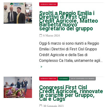
AZIENDE E TERRITORI
Svolti a Reggio Emilia i
Direttivi di First Cisl
Crédit Agricole, Matteo
Barbetta nuovo
segretario del gruppo
6 Marzo 2024
Oggi 6 marzo si sono riuniti a Reggio
Emilia i Direttivi di First Cisl Gruppo
Crédit Agricole e della Sas di
Complesso Ca Italia, unitamente agli…
AZIENDE E TERRITORI
CONGRESSO
SAS DI COMPLESSO E DI GRUPPO
Congressi First Cisl
Crédit Agricole, rinnovate
le cariche per Gruppo,
Cai e Cags
30 Gennaio 2023