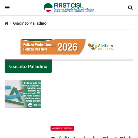
Giacinto Palladino
Giacinto Palladino
Plays
:
-
-:-
0:00
1x
-
AZIENDE E TERRITORI