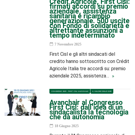
Crédit Agricole, First Cisl:
firmati accordi su premio
aziendale, assistenza
sanitaria e ricambio
generazionale. 500 uscite
con Fondo di solidarietà e
altrettante assunzioni a
tempo indeterminato
7 Novembre 2025
First Cisl e gli altri sindacati del
credito hanno sottoscritto con Crédit
Agricole Italia tre accordi su: premio
aziendale 2025, assistenza…
CONGRESSO 2025 - FIRST CISL NAZIONALE
IL VALORE DELLE IDEE
Avanchair al Congresso
First Cisl: dall’idea di un
sindacalista la tecnologia
che dà autonomia
18 Giugno 2025