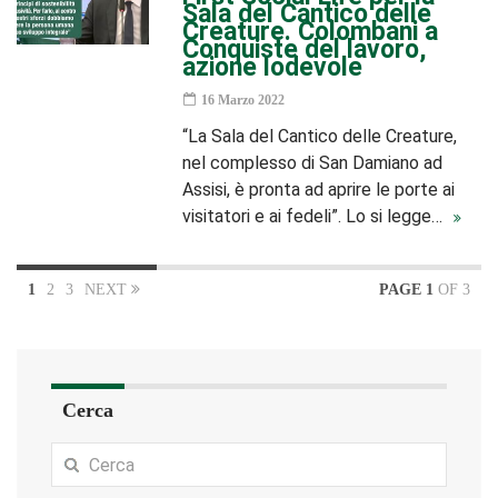
Sala del Cantico delle
Creature. Colombani a
Conquiste del lavoro,
azione lodevole
16 Marzo 2022
“La Sala del Cantico delle Creature,
nel complesso di San Damiano ad
Assisi, è pronta ad aprire le porte ai
visitatori e ai fedeli”. Lo si legge…
1
2
3
NEXT
PAGE 1
OF 3
Cerca