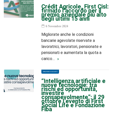
Crédit Agricole, First Cisl:
firmato l’accordo per il
premio aziendale più alto
degli ultimi 15 anni
6 Novembre 2024
Migliorate anche le condizioni
bancarie agevolate riservate a
lavoratrici, lavoratori, pensionate e
pensionati e aumentata la quota a
carico…
WELFARE E SOCIETÀ
“Intelligenza artificiale e
nuove tecnologie: tra
rischi ed opportunità,
investire
consapevolmente”: il 29
ottobre l’evento di First
Social Life e Fondazione
Fiba