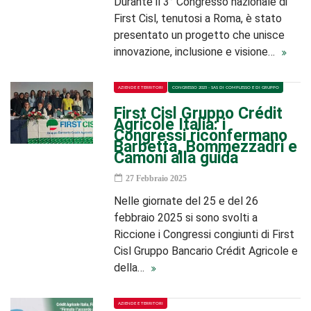
Durante il 3° Congresso nazionale di
First Cisl, tenutosi a Roma, è stato
presentato un progetto che unisce
innovazione, inclusione e visione…
AZIENDE E TERRITORI
CONGRESSO 2025 - SAS DI COMPLESSO E DI GRUPPO
First Cisl Gruppo Crédit
Agricole Italia: i
Congressi riconfermano
Barbetta, Bommezzadri e
Camoni alla guida
27 Febbraio 2025
Nelle giornate del 25 e del 26
febbraio 2025 si sono svolti a
Riccione i Congressi congiunti di First
Cisl Gruppo Bancario Crédit Agricole e
della…
AZIENDE E TERRITORI