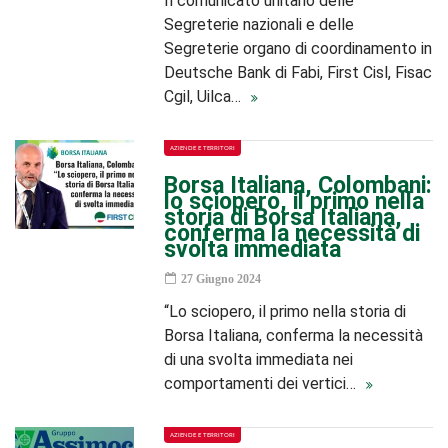
Il comunicato unitario delle
Segreterie nazionali e delle
Segreterie organo di coordinamento in
Deutsche Bank di Fabi, First Cisl, Fisac
Cgil, Uilca…
AZIENDE E TERRITORI
Borsa Italiana, Colombani:
lo sciopero, il primo nella
storia di Borsa Italiana,
conferma la necessità di
svolta immediata
27 Giugno 2024
“Lo sciopero, il primo nella storia di
Borsa Italiana, conferma la necessità
di una svolta immediata nei
comportamenti dei vertici…
AZIENDE E TERRITORI