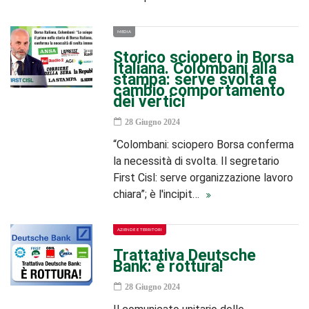
MEDIA
Storico sciopero in Borsa
Italiana. Colombani alla
stampa: serve svolta e
cambio comportamento
dei vertici
28 Giugno 2024
“Colombani: sciopero Borsa conferma
la necessità di svolta. Il segretario
First Cisl: serve organizzazione lavoro
chiara”; è l'incipit…
AZIENDE E TERRITORI
Trattativa Deutsche
Bank: è rottura!
28 Giugno 2024