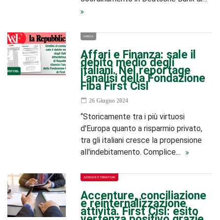
MEDIA
Affari e Finanza: sale il
debito medio degli
italiani. Nel reportage
l’analisi della Fondazione
Fiba First Cisl
26 Giugno 2024
“Storicamente tra i più virtuosi
d'Europa quanto a risparmio privato,
tra gli italiani cresce la propensione
all'indebitamento. Complice…
AZIENDE E TERRITORI
Accenture, conciliazione
e reinternalizzazione
attività. First Cisl: esito
vertenza positivo grazie