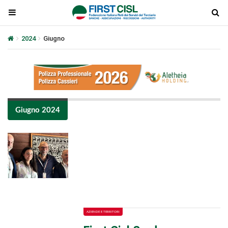
2024
Giugno
Giugno 2024
Plays
:
-
-:-
0:00
1x
-
AZIENDE E TERRITORI