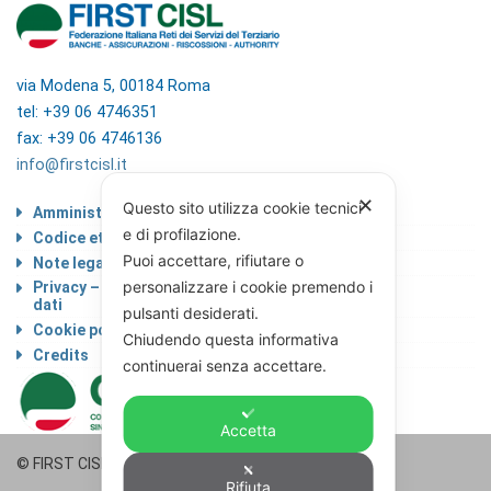
via Modena 5, 00184 Roma
tel: +39 06 4746351
fax: +39 06 4746136
info@firstcisl.it
✕
Questo sito utilizza cookie tecnici
Amministrazione trasparente
e di profilazione.
Codice etico
Puoi accettare, rifiutare o
Note legali
personalizzare i cookie premendo i
Privacy – Informativa sul trattamento dei
dati
pulsanti desiderati.
Cookie policy
Chiudendo questa informativa
Credits
continuerai senza accettare.
Accetta
© FIRST CISL - C.F. 80122130588
Rifiuta