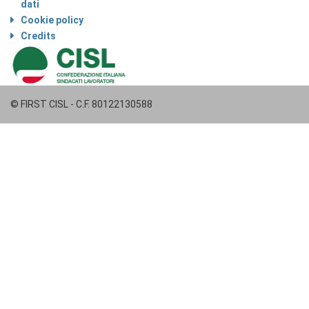
dati
Cookie policy
Credits
© FIRST CISL - C.F. 80122130588