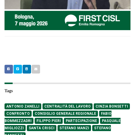
Tags
ANTONIO ZANELLI
CENTRALITÀ DEL LAVORO
CINZIA BONSETTI
CONFRONTO
CONSIGLIO GENERALE REGIONALE
FABIO
BOMMEZZADRI
FILIPPO PIERI
PARTECIPAZIONE
PASQUALE
MIGLIOZZI
SANTA CRISCI
STEFANO MANZI
STEFANO