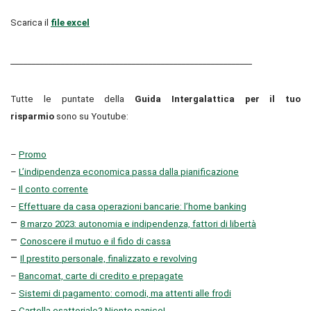
Scarica il
file excel
__________________________________________________________
Tutte le puntate della
Guida Intergalattica per il tuo
risparmio
sono su Youtube:
–
Promo
–
L’indipendenza economica passa dalla pianificazione
–
Il conto corrente
–
Effettuare da casa operazioni bancarie: l’home banking
–
8 marzo 2023: autonomia e indipendenza, fattori di libertà
–
Conoscere il mutuo e il fido di cassa
–
Il prestito personale, finalizzato e revolving
–
Bancomat, carte di credito e prepagate
–
Sistemi di pagamento: comodi, ma attenti alle frodi
–
Cartella esattoriale? Niente panico!